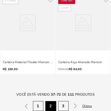
5
CORES
-
15%
OFF
1
COR
Carteira Material Floater Marrom Alça De Mão
Carteira Alça Atanado Marrom
R$
169,90
R$
84,90
R$
99,90
VOCÊ ESTÁ VENDO
37
-
72
DE
111
PRODUTOS
1
2
3
Última