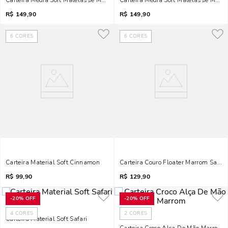
Carteira Média Soft Matelassê Marrom Dark
Carteira Média Soft Matelassê Marro
R$
149,90
R$
149,90
6
CORES
6
CORES
Carteira Material Soft Cinnamon
Carteira Couro Floater Marrom Safari
R$
99,90
R$
129,90
-
20%
OFF
-
20%
OFF
4
CORES
2
CORES
Carteira Material Soft Safari