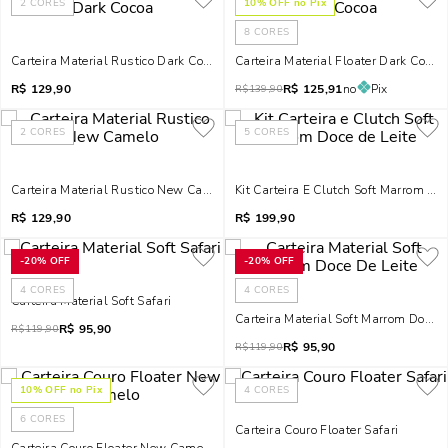
2
CORES
10
% OFF no Pix
8
CORES
Carteira Material Rustico Dark Cocoa
Carteira Material Floater Dark Cocoa
R$
129,90
R$
125,91
no
Pix
R$
139,90
2
CORES
5
CORES
Carteira Material Rustico New Camelo
Kit Carteira E Clutch Soft Marrom Doc
R$
129,90
R$
199,90
-
20%
OFF
-
20%
OFF
4
CORES
4
CORES
Carteira Material Soft Safari
Carteira Material Soft Marrom Doce D
R$
95,90
R$
119,90
R$
95,90
R$
119,90
10
% OFF no Pix
4
CORES
6
CORES
Carteira Couro Floater Safari