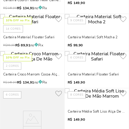
Carteira Couro Floater New Camelo
R$
149,90
R$
134,91
no
Pix
R$
149,90
10
% OFF no Pix
9
CORES
14
CORES
Carteira Material Floater Safari
Carteira Material Soft Mocha 2
R$
89,91
no
Pix
R$
99,90
R$
99,90
10
% OFF no Pix
6
CORES
2
CORES
Carteira Croco Marrom Cocoa Alça De Mão
Carteira Material Floater Safari
R$
134,91
no
Pix
R$
149,90
R$
149,90
6
CORES
8
CORES
Carteira Média Soft Liso Alça De Mã
R$
149,90