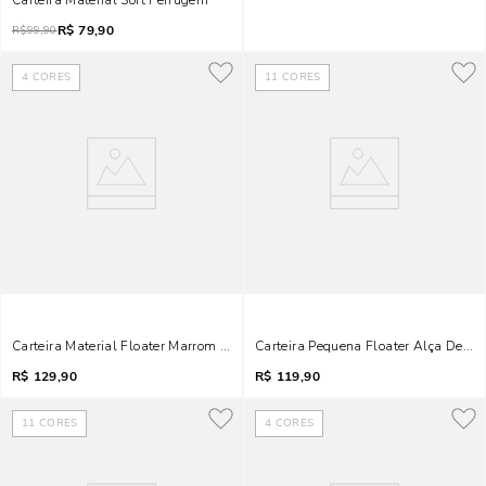
Carteira Material Soft Ferrugem
R$
79,90
R$
99,90
4
CORES
11
CORES
Carteira Material Floater Marrom Safari
Carteira Pequena Floater Alça De Mã
R$
129,90
R$
119,90
11
CORES
4
CORES