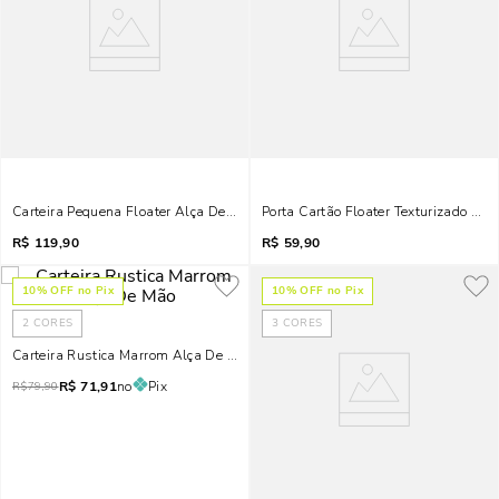
Carteira Pequena Floater Alça De Mão Marrom Mocha
Porta Cartão Floater Texturizado Ma
R$
119,90
R$
59,90
10
% OFF no Pix
10
% OFF no Pix
2
CORES
3
CORES
Carteira Rustica Marrom Alça De Mão
R$
71,91
no
Pix
R$
79,90