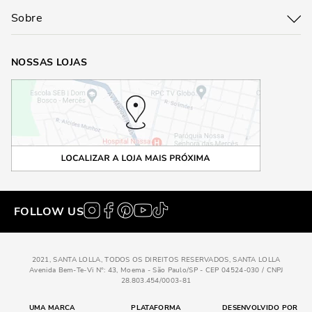
Sobre
NOSSAS LOJAS
FOLLOW US
2021, SANTA LOLLA, TODOS OS DIREITOS RESERVADOS, SANTA LOLLA
Avenida Bem-Te-Vi N°: 43, Moema - São Paulo/SP - CEP 04524-030 / CNPJ
28.803.454/0003-81
UMA MARCA
PLATAFORMA
DESENVOLVIDO POR