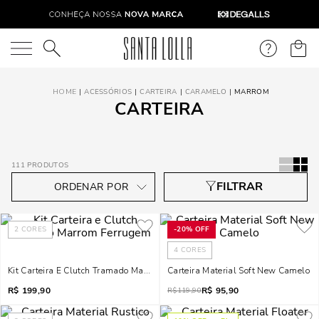
O que você está procurando?
ACESSÓRIOS
CARTEIRA
CARAMELO
MARROM
CARTEIRA
111
PRODUTOS
2
CORES
-
20%
OFF
4
CORES
Kit Carteira E Clutch Tramado Marrom Ferrugem
Carteira Material Soft New Camelo
R$
199,90
R$
95,90
R$
119,90