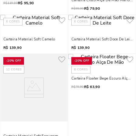
Carteira Croco Alça De Mão Marrom
R$
95,90
R$
119,90
R$
79,90
R$
99,90
6
CORES
6
CORES
Carteira Material Soft Camelo
Carteira Material Soft Doce De Leite
R$
139,90
R$
139,90
-
20%
OFF
-
20%
OFF
12
CORES
6
CORES
Carteira Floater Bege Escuro Alça D
R$
63,90
R$
79,90