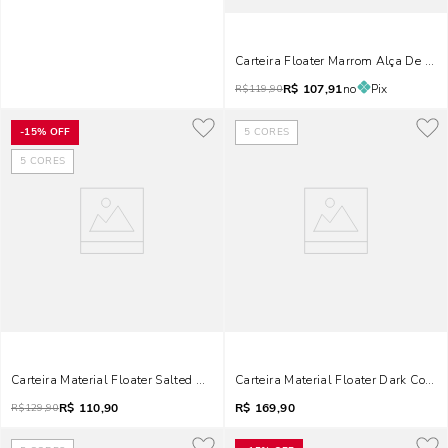
Carteira Floater Marrom Alça De Mã
R$
107,91
no
Pix
R$
119,90
-
15%
OFF
5
CORES
5
CORES
Carteira Material Floater Salted Caramel
Carteira Material Floater Dark Cocoa
R$
110,90
R$
169,90
R$
129,90