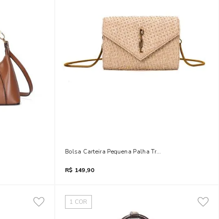
ri Alça Miçangas
Bolsa Carteira Pequena Palha Transversal Bege
R$
149,90
1
COR