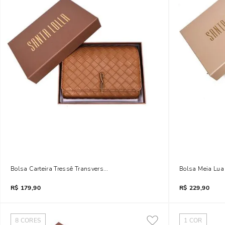
Bolsa Carteira Tressê Transversal Marrom
Bolsa Meia Lua 
R$
179,90
R$
229,90
8
CORES
1
COR