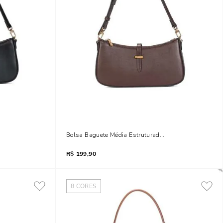
ft Liso Preto
Bolsa Baguete Média Estruturada Soft Liso Marrom Da
R$
199,90
8
CORES