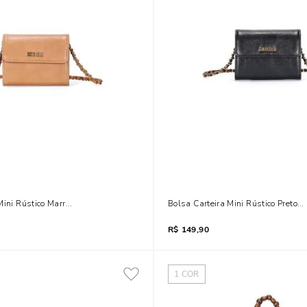
Mini Rústico Marrom Alça Corrente
Bolsa Carteira Mini Rústico Preto A
R$
149,90
1
COR