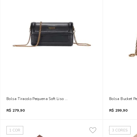
Bolsa Tiracolo Pequena Soft Liso Preto
Bolsa Bucket P
R$
279,90
R$
299,90
1
COR
3
CORES