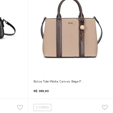
iso Preta
Bolsa Tote Média Canvas Bege Pespontos Transversal
R$
399,90
2
CORES