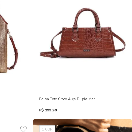
a Dourada Claro
Bolsa Tote Croco Alça Dupla Marrom Terracota
R$
299,90
1
COR