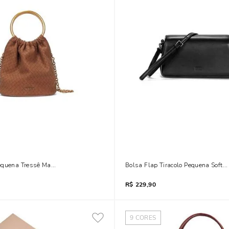
equena Tressê Marrom Alça Metalizada
Bolsa Flap Tiracolo Pequena Soft L
R$
229,90
9
CORES