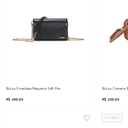
Bolsa Envelope Pequena Soft Preta Alça Tiracolo
Bolsa Camera B
R$
199,90
R$
239,90
2
CORES