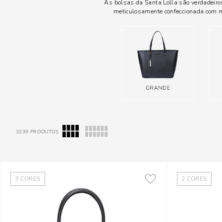
As bolsas da Santa Lolla são verdadeiro
meticulosamente confeccionada com m
3239
PRODUTOS
3
CORES
2
CORES