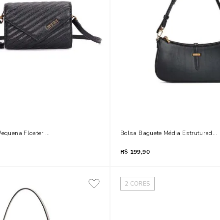
Pequena Floater Matelassê Preto
Bolsa Baguete Média Estruturada So
R$
199,90
2
CORES