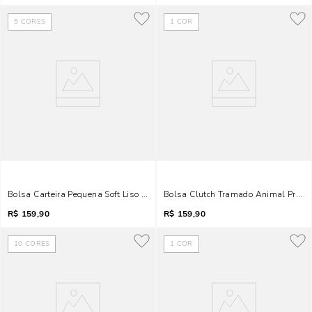
5
CORES
1
COR
Bolsa Carteira Pequena Soft Liso Transversal Bege
Bolsa Clutch Tramado Animal Print 
R$
159,90
R$
159,90
10
CORES
1
COR