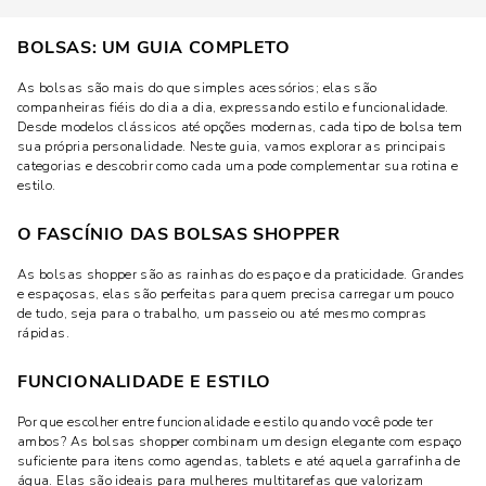
BOLSAS: UM GUIA COMPLETO
As bolsas são mais do que simples acessórios; elas são
companheiras fiéis do dia a dia, expressando estilo e funcionalidade.
Desde modelos clássicos até opções modernas, cada tipo de bolsa tem
sua própria personalidade. Neste guia, vamos explorar as principais
categorias e descobrir como cada uma pode complementar sua rotina e
estilo.
O FASCÍNIO DAS BOLSAS SHOPPER
As bolsas shopper são as rainhas do espaço e da praticidade. Grandes
e espaçosas, elas são perfeitas para quem precisa carregar um pouco
de tudo, seja para o trabalho, um passeio ou até mesmo compras
rápidas.
FUNCIONALIDADE E ESTILO
Por que escolher entre funcionalidade e estilo quando você pode ter
ambos? As bolsas shopper combinam um design elegante com espaço
suficiente para itens como agendas, tablets e até aquela garrafinha de
água. Elas são ideais para mulheres multitarefas que valorizam