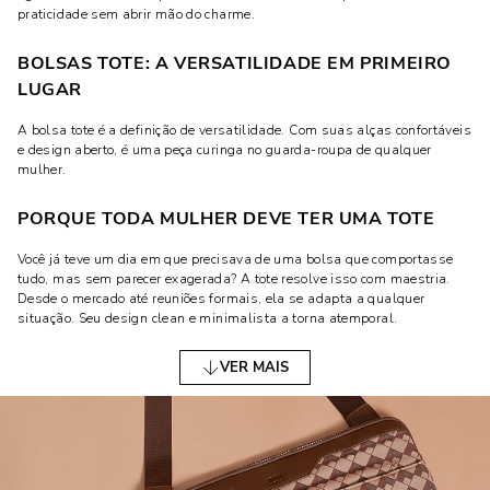
praticidade sem abrir mão do charme.
BOLSAS TOTE: A VERSATILIDADE EM PRIMEIRO
LUGAR
A bolsa tote é a definição de versatilidade. Com suas alças confortáveis
e design aberto, é uma peça curinga no guarda-roupa de qualquer
mulher.
PORQUE TODA MULHER DEVE TER UMA TOTE
Você já teve um dia em que precisava de uma bolsa que comportasse
tudo, mas sem parecer exagerada? A tote resolve isso com maestria.
Desde o mercado até reuniões formais, ela se adapta a qualquer
situação. Seu design clean e minimalista a torna atemporal.
CLUTCH: ELEGÂNCIA COMPACTA
VER MAIS
Nada diz "sofisticação" como uma clutch. Esse modelo pequeno, sem
alças, é ideal para ocasiões especiais ou saídas à noite.
OCASIÕES IDEAIS PARA USAR