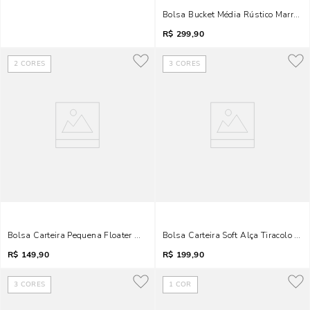
Bolsa Bucket Média Rústico Marrom 
R$
299,90
2
CORES
3
CORES
Bolsa Carteira Pequena Floater Matelassê Preto
Bolsa Carteira Soft Alça Tiracolo Ma
R$
149,90
R$
199,90
3
CORES
1
COR