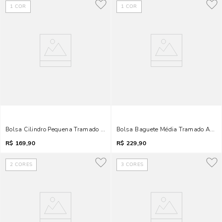
1
COR
1
COR
Bolsa Cilindro Pequena Tramado Bege Transversal
Bolsa Baguete Média Tramado Anima
R$
169,90
R$
229,90
2
CORES
3
CORES