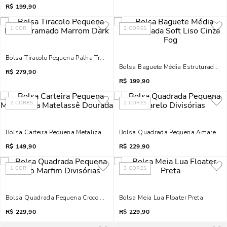
R$
199,90
1
COR
2
CORES
Bolsa Tiracolo Pequena Palha Tramado Marrom Dark
Bolsa Baguete Média Estruturada Sof
R$
279,90
R$
199,90
2
CORES
2
CORES
Bolsa Carteira Pequena Metalizada Matelassê Dourada
Bolsa Quadrada Pequena Amarelo Di
R$
149,90
R$
229,90
1
COR
3
CORES
Bolsa Quadrada Pequena Croco Marfim Divisórias
Bolsa Meia Lua Floater Preta
R$
229,90
R$
229,90