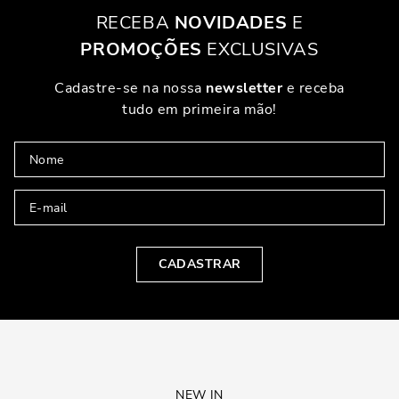
trabalho.
RECEBA
NOVIDADES
E
BOLSAS DE PRAIA: ESTILO NA AREIA
PROMOÇÕES
EXCLUSIVAS
Nada como uma boa bolsa de praia para completar seu verão. Além de
práticas, elas trazem um toque de charme ao visual praiano.
Cadastre-se na nossa
newsletter
e receba
tudo em primeira mão!
O QUE CONSIDERAR NA ESCOLHA
Ao escolher uma bolsa de praia, priorize modelos espaçosos que
acomodam toalhas, protetor solar e outros itens. Cores vibrantes e
estampas tropicais são sempre bem-vindas para compor o mood de
férias.
CONCLUSÃO
CADASTRAR
Cada tipo de bolsa tem sua própria magia, e escolher a ideal depende
do seu estilo de vida e necessidades. Shopper para o dia a dia, tote para
versatilidade, clutch para glamour, transversal para praticidade, bucket
para equilíbrio, mochila para modernidade e a bolsa de praia para o
verão. Invista no modelo que mais combina com você e arrase em
qualquer ocasião.
NEW IN