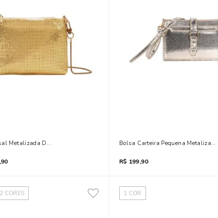
sal Metalizada Dourada
Bolsa Carteira Pequena Metalizad
,90
R$
199,90
2
CORES
1
COR