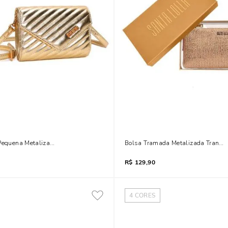
 Pequena Metalizada Matelassê Dourada
Bolsa Tramada Metalizada Transv
R$
129,90
4
CORES