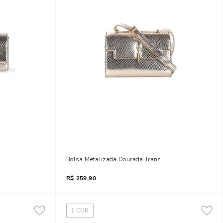
ansversal
Bolsa Metalizada Dourada Transversal
R$
259,90
1
COR