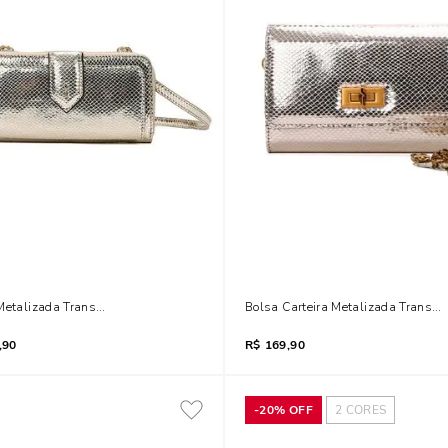
 Metalizada Transversal Dourada
Bolsa Carteira Metalizada Transve
,90
R$
169,90
-
20%
OFF
2
CORES