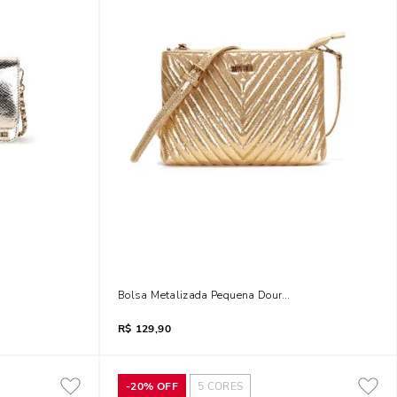
 Corrente
Bolsa Metalizada Pequena Dourada
R$
129,90
-
20%
OFF
5
CORES