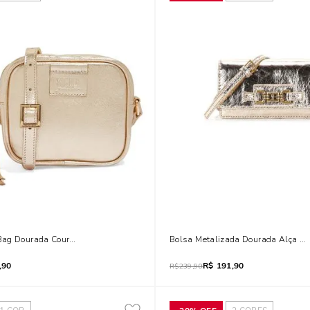
ag Dourada Couro Metalizado
Bolsa Metalizada Dourada Alça Tr
,90
R$
191,90
R$
239,90