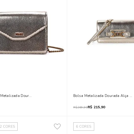
 Metalizada Dourada Alça Corrente Transversal
Bolsa Metalizada Dourada Alça Tr
R$
215,90
R$
269,90
2
CORES
6
CORES