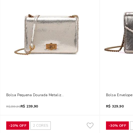
Bolsa Pequena Dourada Metalizada Transversal
Bolsa Envelope
R$
239,90
R$
329,90
R$
299,90
-
20%
OFF
2
CORES
-
30%
OFF