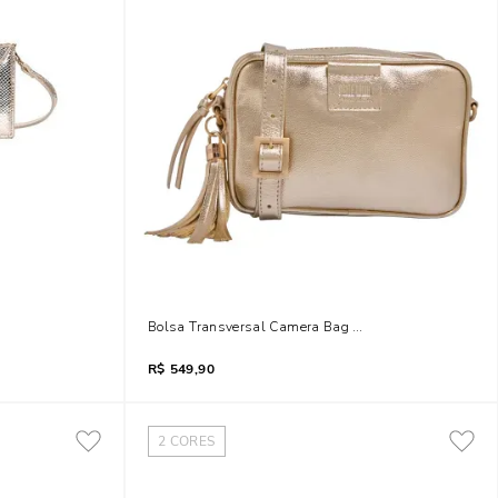
a Dourada Alça Transversal
Bolsa Transversal Camera Bag Couro Metalizado Dou
R$
549,90
2
CORES