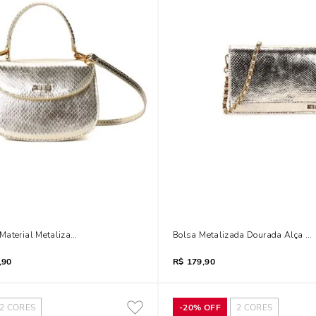
Material Metalizado Dourada Alça Dupla
Bolsa Metalizada Dourada Alça De
,90
R$
179,90
2
CORES
-
20%
OFF
2
CORES