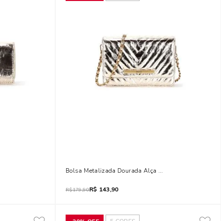
ansversal
Bolsa Metalizada Dourada Alça Transversal
R$
143,90
R$
179,90