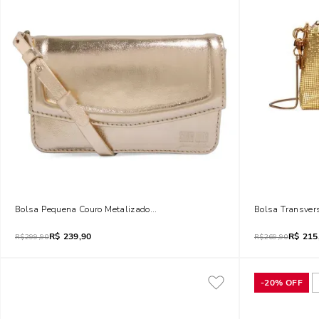
Bolsa Pequena Couro Metalizado Dourado Claro Alça Transversal
Bolsa Transver
R$
239,90
R$
215
R$
299,90
R$
269,90
-
20%
OFF