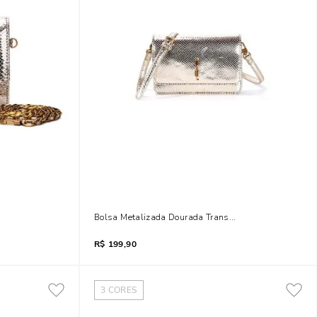
rsal Dourada
Bolsa Metalizada Dourada Transversal
R$
199,90
3
CORES