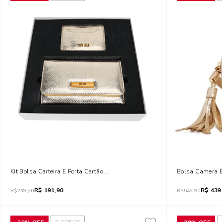
Kit Bolsa Carteira E Porta Cartão Cobra Metalizado Dourado
Bolsa Camera B
R$
191,90
R$
439
R$
239,90
R$
549,90