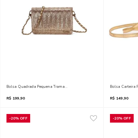
Bolsa Quadrada Pequena Tramada Dourada Transversal
Bolsa Carteira
R$
199,90
R$
149,90
-
20%
OFF
-
20%
OFF