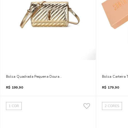
Bolsa Quadrada Pequena Dourada Metalizada Transversal
Bolsa Carteira
R$
199,90
R$
179,90
1
COR
2
CORES