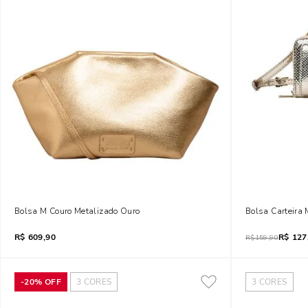
Bolsa M Couro Metalizado Ouro
Bolsa Carteira
R$
609,90
R$
127
R$
159,90
-
20%
OFF
3
CORES
3
CORES