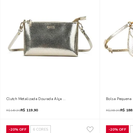
Clutch Metalizada Dourada Alça Transversal
Bolsa Pequena 
R$
119,90
R$
188
R$
149,90
R$
269,90
-
20%
OFF
6
CORES
-
20%
OFF