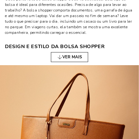
bolsa é ideal para diferentes ocasiões. Precisa de algo para levar ao
trabalho? A bolsa shopper comporta documentos, uma garrafa de água
e até mesmo um laptop. Vai dar um passeio no fim de semana? Leve
tudo o que precisar para o dia, incluindo um casaco ou um livro para ler
no parque. Em viagens curtas, ela também se mostra uma excelente
companheira, permitindo carregar o essencial.
DESIGN E ESTILO DA BOLSA SHOPPER
VER MAIS
O design da bolsa shopper é outro aspecto que atrai muitas mulheres.
Disponível em uma variedade de estilos, ela se adapta facilmente a
diferentes gostos e preferências. Algumas são mais estruturadas,
oferecendo um visual mais formal, enquanto outras têm um design
mais maleável, perfeito para um look casual e descontraído.
CORES E ESTAMPAS
As cores das bolsas shopper variam muito, o que é ótimo para quem
gosta de variar ou precisa combinar a bolsa com diferentes outfits.
Desde tons neutros como preto e marrom, que são super versáteis e até
cores vibrantes, há opções para todos os estilos.
FORMATOS E TAMANHOS