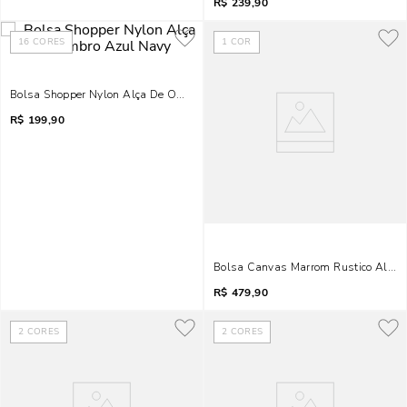
R$
239,90
16
CORES
1
COR
Bolsa Shopper Nylon Alça De Ombro Azul Navy
R$
199,90
Bolsa Canvas Marrom Rustico Alça
R$
479,90
2
CORES
2
CORES