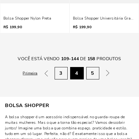
Bolsa Shopper Nylon Preta
Bolsa Shopper Universitária Grande
R$
199,90
R$
199,90
VOCÊ ESTÁ VENDO
109
-
144
DE
158
PRODUTOS
3
4
5
Primeira
BOLSA SHOPPER
A bolsa shopper é um acessório indispensável no guarda-roupa de
muitas mulheres. Mas o que a torna tão especial? Vamos descobrir
juntos! Imagine uma bolsa que combina espaço, praticidade e estilo,
tudo em um só lugar. Perfeita, não é? É exatamente isso que a bolsa