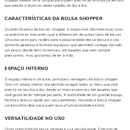
shopper oferece: uma solução para quem precisa de uma bolsa versátil
que atenda a diversas necessidades do dia a dia.
CARACTERÍSTICAS DA BOLSA SHOPPER
Quando falamos de bolsas shopper, é impossível não mencionar suas
características marcantes que a diferenciam de outros tipos de bolsas.
Uma das principais razões para a popularidade dessa bolsa é o seu
tamanho generoso e formato espaçoso, que permitem carregar de tudo
um pouco, desde itens essenciais até aqueles que nem sempre
precisamos, mas gostamos de ter à mão.
ESPAÇO INTERNO
O espaço interno é uma das principais vantagens da bolsa shopper.
Com um amplo interior, ela permite carregar todos os itens que você
precisa no seu dia a dia, desde os mais essenciais até aqueles que
você gosta de ter sempre por perto. A praticidade de um grande espaço
facilita o acesso rápido aos seus pertences, tornando a bolsa shopper
uma escolha ideal para quem busca funcionalidade e estilo.
VERSATILIDADE NO USO
Outro ponto forte da bolsa shopper é sua versatilidade. Este tipo de