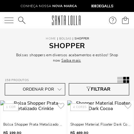
O que você está procurando?
BOLSAS
SHOPPER
SHOPPER
Bolsas shoppers em diversos acabamentos e estilos! Shop
now
Saiba mais
158
PRODUTOS
1
COR
4
CORES
Bolsa Shopper Prata Metalizado Crinkle
Shopper Material Floater Dark Cocoa
R$
199,90
R$
469,90