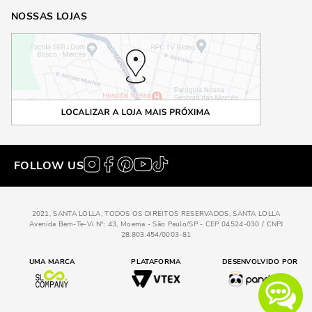
NOSSAS LOJAS
FOLLOW US
2021, SANTA LOLLA, TODOS OS DIREITOS RESERVADOS, SANTA LOLLA
Avenida Bem-Te-Vi N°: 43, Moema - São Paulo/SP - CEP 04524-030 / CNPJ
28.803.454/0003-81
UMA MARCA
PLATAFORMA
DESENVOLVIDO POR