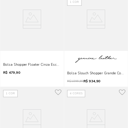
1
COR
Bolsa Shopper Floater Cinza Escuro Alça De Ombro
R$
479,90
Bolsa Slouch Shopper Grande Com Al
R$
934,90
R$
1.099,90
1
COR
4
CORES