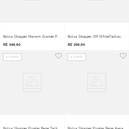
Bolsa Shopper Marrom Grande Pesponto
Bolsa Shopper Off WhiteTachas Alç
R$
349,90
R$
299,90
4
CORES
9
CORES
Bolsa Shopper Floater Bege Tachas Alça De Ombro
Bolsa Shopper Floater Bege Areia