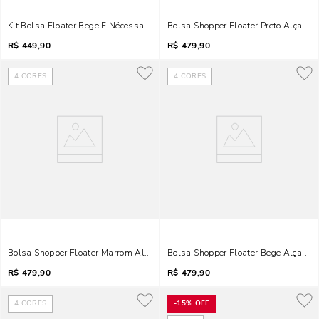
Kit Bolsa Floater Bege E Nécessaire Versátil
Bolsa Shopper Floater Preto Alça D
R$
449,90
R$
479,90
4
CORES
4
CORES
Bolsa Shopper Floater Marrom Alça De Ombro
Bolsa Shopper Floater Bege Alça D
R$
479,90
R$
479,90
4
CORES
-
15%
OFF