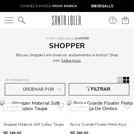
O que você está procurando?
BOLSAS
SHOPPER
SHOPPER
Bolsas shoppers em diversos acabamentos e estilos! Shop
now
Saiba mais
157
PRODUTOS
3
CORES
3
CORES
Shopper Material Soft Cubos Taupe
Bolsa Grande Floater Preta Alça De
R$
349,90
R$
399,90