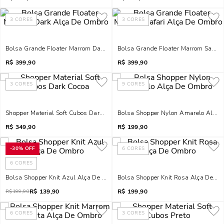
3
CORES
3
CORES
Bolsa Grande Floater Marrom Dark Alça De Ombro
Bolsa Grande Floater Marrom Safari
R$
399,90
R$
399,90
3
CORES
9
CORES
Shopper Material Soft Cubos Dark Cocoa
Bolsa Shopper Nylon Amarelo Alça
R$
349,90
R$
199,90
-
30%
OFF
6
CORES
6
CORES
Bolsa Shopper Knit Azul Alça De Ombro
Bolsa Shopper Knit Rosa Alça De O
R$
139,90
R$
199,90
R$
199,90
6
CORES
3
CORES