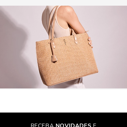
Sim, especialmente os modelos mais estruturados e em
cores neutras, que podem complementar um look formal
Para um look casual, a bolsa shopper é perfeita. Combine-a com jeans,
com elegância.
uma camiseta básica e tênis, e você está pronta para o dia. Se preferir,
um vestido leve e sandálias também são ótimas opções. A bolsa
adiciona aquele toque de estilo sem parecer que você tentou demais.
LOOK FORMAL
E para ocasiões mais formais? A bolsa shopper também pode ser uma
ótima aliada. Escolha um modelo mais estruturado em uma cor neutra
e combine com um blazer e calças sociais. Você terá um look elegante e
prático, pronto para qualquer reunião ou evento.
CONCLUSÃO
A bolsa shopper é um verdadeiro coringa no guarda-roupa de qualquer
mulher. Com sua combinação de estilo, praticidade e versatilidade, ela
é perfeita para qualquer ocasião. Seja para o trabalho, lazer ou viagens
curtas, a bolsa shopper atende a todas as necessidades sem perder o
charme.
RECEBA
NOVIDADES
E