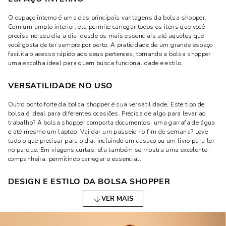
O espaço interno é uma das principais vantagens da bolsa shopper.
Com um amplo interior, ela permite carregar todos os itens que você
precisa no seu dia a dia, desde os mais essenciais até aqueles que
você gosta de ter sempre por perto. A praticidade de um grande espaço
facilita o acesso rápido aos seus pertences, tornando a bolsa shopper
uma escolha ideal para quem busca funcionalidade e estilo.
VERSATILIDADE NO USO
Outro ponto forte da bolsa shopper é sua versatilidade. Este tipo de
bolsa é ideal para diferentes ocasiões. Precisa de algo para levar ao
trabalho? A bolsa shopper comporta documentos, uma garrafa de água
e até mesmo um laptop. Vai dar um passeio no fim de semana? Leve
tudo o que precisar para o dia, incluindo um casaco ou um livro para ler
no parque. Em viagens curtas, ela também se mostra uma excelente
companheira, permitindo carregar o essencial.
DESIGN E ESTILO DA BOLSA SHOPPER
VER MAIS
O design da bolsa shopper é outro aspecto que atrai muitas mulheres.
Disponível em uma variedade de estilos, ela se adapta facilmente a
diferentes gostos e preferências. Algumas são mais estruturadas,