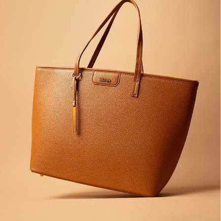
oferecendo um visual mais formal, enquanto outras têm um design
mais maleável, perfeito para um look casual e descontraído.
CORES E ESTAMPAS
As cores das bolsas shopper variam muito, o que é ótimo para quem
gosta de variar ou precisa combinar a bolsa com diferentes outfits.
Desde tons neutros como preto e marrom, que são super versáteis e até
cores vibrantes, há opções para todos os estilos.
FORMATOS E TAMANHOS
As bolsas shopper também vêm em diversos formatos e tamanhos.
Existem as opções menores, ideais para quem prefere carregar menos
coisas, e as opções maiores, que são perfeitas para quem gosta de
estar preparada para qualquer situação. O importante é escolher o
formato e tamanho que mais se adequa ao seu estilo de vida.
POR QUE ESCOLHER UMA BOLSA SHOPPER?
Então, por que você deve escolher uma bolsa shopper? Além de ser um
acessório estiloso, ela é extremamente prática. A capacidade de
armazenar diversos itens sem perder o charme é uma característica
difícil de encontrar em outros tipos de bolsas.