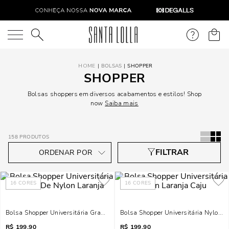
O que você está procurando?
BOLSAS
SHOPPER
SHOPPER
Bolsas shoppers em diversos acabamentos e estilos! Shop
now
Saiba mais
158
PRODUTOS
16
CORES
16
CORES
Bolsa Shopper Universitária Grande De Nylon Laranja
Bolsa Shopper Universitária Nylon L
R$
199,90
R$
199,90