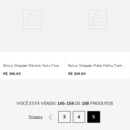
Bolsa Shopper Marrom Nuts Floater Alça De Ombro
Bolsa Shopper Preta Palha Tramado
R$
369,90
R$
509,90
VOCÊ ESTÁ VENDO
145
-
158
DE
158
PRODUTOS
3
4
5
Primeira