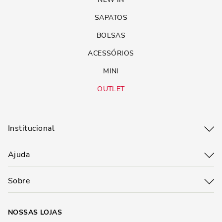
um vestido leve e sandálias também são ótimas opções. A bolsa
adiciona aquele toque de estilo sem parecer que você tentou demais.
SAPATOS
BOLSAS
LOOK FORMAL
ACESSÓRIOS
E para ocasiões mais formais? A bolsa shopper também pode ser uma
ótima aliada. Escolha um modelo mais estruturado em uma cor neutra
MINI
e combine com um blazer e calças sociais. Você terá um look elegante e
prático, pronto para qualquer reunião ou evento.
OUTLET
CONCLUSÃO
A bolsa shopper é um verdadeiro coringa no guarda-roupa de qualquer
Institucional
mulher. Com sua combinação de estilo, praticidade e versatilidade, ela
é perfeita para qualquer ocasião. Seja para o trabalho, lazer ou viagens
curtas, a bolsa shopper atende a todas as necessidades sem perder o
Ajuda
charme.
Sobre
NOSSAS LOJAS