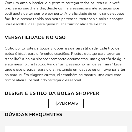
Com um amplo interior, ela permite carregar todos os itens que você
precisa no seu dia a dia, desde os mais essenciais até aqueles que
você gosta de ter sempre por perto. A praticidade de um grande espaço
facilita o acesso rápido aos seus pertences, tornando a bolsa shopper
uma escolha ideal para quem busca funcionalidade e estilo.
VERSATILIDADE NO USO
Outro ponto forte da bolsa shopper é sua versatilidade. Este tipo de
bolsa é ideal para diferentes ocasiões. Precisa de algo para levar ao
trabalho? A bolsa shopper comporta documentos, uma garrafa de água
e até mesmo um laptop. Vai dar um passeio no fim de semana? Leve
tudo o que precisar para o dia, incluindo um casaco ou um livro para ler
no parque. Em viagens curtas, ela também se mostra uma excelente
companheira, permitindo carregar o essencial.
DESIGN E ESTILO DA BOLSA SHOPPER
VER MAIS
O design da bolsa shopper é outro aspecto que atrai muitas mulheres.
Disponível em uma variedade de estilos, ela se adapta facilmente a
DÚVIDAS FREQUENTES
diferentes gostos e preferências. Algumas são mais estruturadas,
oferecendo um visual mais formal, enquanto outras têm um design
mais maleável, perfeito para um look casual e descontraído.