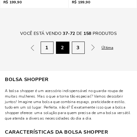
R$
199,90
R$
199,90
VOCÊ ESTÁ VENDO
37
-
72
DE
158
PRODUTOS
1
2
3
Última
BOLSA SHOPPER
A bolsa shopper é um acessório indispensável no guarda-roupa de
muitas mulheres. Mas o que a torna tão especial? Vamos descobrir
juntos! Imagine uma bolsa que combina espaço, praticidade e estilo,
tudo em um só lugar. Perfeita, não é? É exatamente isso que a bolsa
shopper oferece: uma solução para quem precisa de uma bolsa versátil
que atenda a diversas necessidades do dia a dia.
CARACTERÍSTICAS DA BOLSA SHOPPER