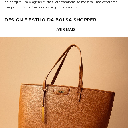
no parque. Em viagens curtas, ela também se mostra uma excelente
companheira, permitindo carregar o essencial.
DESIGN E ESTILO DA BOLSA SHOPPER
VER MAIS
O design da bolsa shopper é outro aspecto que atrai muitas mulheres.
Disponível em uma variedade de estilos, ela se adapta facilmente a
diferentes gostos e preferências. Algumas são mais estruturadas,
oferecendo um visual mais formal, enquanto outras têm um design
mais maleável, perfeito para um look casual e descontraído.
CORES E ESTAMPAS
As cores das bolsas shopper variam muito, o que é ótimo para quem
gosta de variar ou precisa combinar a bolsa com diferentes outfits.
Desde tons neutros como preto e marrom, que são super versáteis e até
cores vibrantes, há opções para todos os estilos.
FORMATOS E TAMANHOS
As bolsas shopper também vêm em diversos formatos e tamanhos.
Existem as opções menores, ideais para quem prefere carregar menos
coisas, e as opções maiores, que são perfeitas para quem gosta de