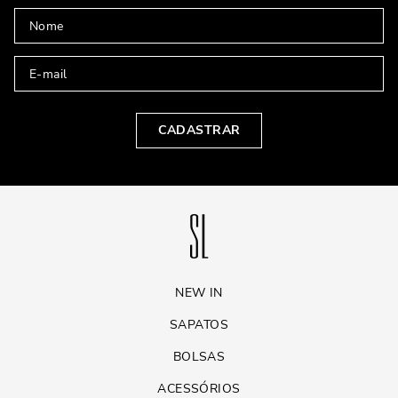
A bolsa shopper é um verdadeiro coringa no guarda-roupa de qualquer
mulher. Com sua combinação de estilo, praticidade e versatilidade, ela
é perfeita para qualquer ocasião. Seja para o trabalho, lazer ou viagens
curtas, a bolsa shopper atende a todas as necessidades sem perder o
charme.
CADASTRAR
NEW IN
SAPATOS
BOLSAS
ACESSÓRIOS