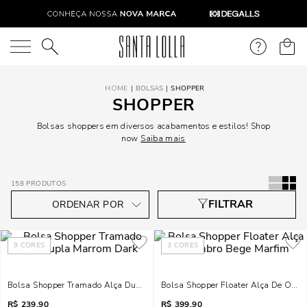
O que você está procurando?
BOLSAS
SHOPPER
SHOPPER
Bolsas shoppers em diversos acabamentos e estilos! Shop
now
Saiba mais
158
PRODUTOS
9
CORES
3
CORES
Bolsa Shopper Tramado Alça Dupla Marrom Dark
Bolsa Shopper Floater Alça De Omb
R$
239,90
R$
399,90