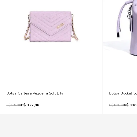
Bolsa Carteira Pequena Soft Lilás Alça Transversal
Bolsa Bucket So
R$
127,90
R$
118
R$
159,90
R$
169,90