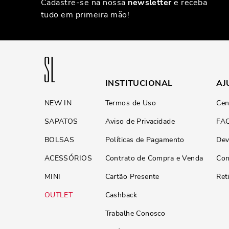
Cadastre-se na nossa
newsletter
e receba
tudo em primeira mão!
INSTITUCIONAL
AJ
NEW IN
Termos de Uso
Cen
SAPATOS
Aviso de Privacidade
FA
BOLSAS
Políticas de Pagamento
Dev
ACESSÓRIOS
Contrato de Compra e Venda
Con
MINI
Cartão Presente
Ret
OUTLET
Cashback
Trabalhe Conosco