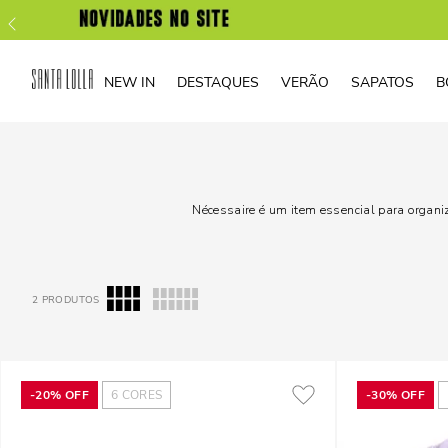
NEW IN
DESTAQUES
VERÃO
SAPATOS
B
Nécessaire é um item essencial para organi
2
PRODUTOS
-
20%
OFF
6
CORES
-
30%
OFF