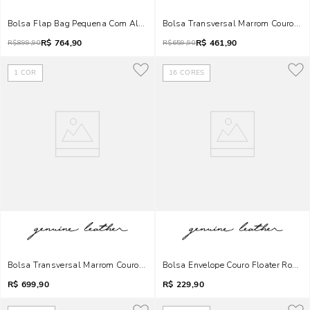
Bolsa Flap Bag Pequena Com Alça Transversal De Couro Matelassê Bege - 
Bolsa Transversal Marrom Couro Peq
R$
764,90
R$
461,90
R$
899,90
R$
659,90
1
COR
16
CORES
Bolsa Transversal Marrom Couro Média
Bolsa Envelope Couro Floater Rosa C
R$
699,90
R$
229,90