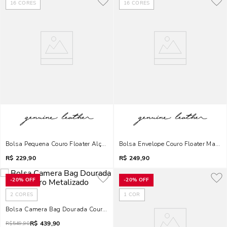
16
CORES
16
CORES
Bolsa Pequena Couro Floater Alça Transversal Corrente Rosa Ballet
Bolsa Envelope Couro Floater Marrom
R$
229,90
R$
249,90
-
20%
OFF
-
20%
OFF
2
CORES
1
COR
Bolsa Camera Bag Dourada Couro Metalizado
R$
439,90
R$
549,90