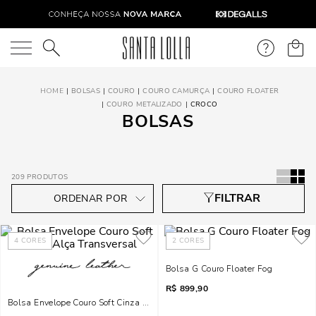
O que você está procurando?
BOLSAS
COURO
COURO CAMURÇA
COURO FLOATER
COURO METALIZADO
CROCO
BOLSAS
209
PRODUTOS
4
CORES
2
CORES
Bolsa G Couro Floater Fog
R$
899,90
Bolsa Envelope Couro Soft Cinza Alça Transversal