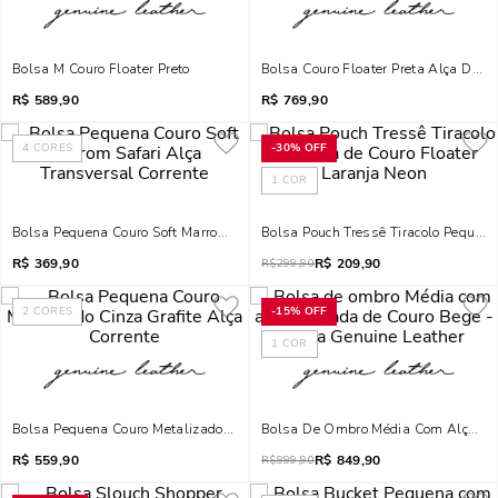
Bolsa M Couro Floater Preto
Bolsa Couro Floater Preta Alça De 
R$
589,90
R$
769,90
4
CORES
-
30%
OFF
1
COR
Bolsa Pequena Couro Soft Marrom Safari Alça Transversal Corrente
Bolsa Pouch Tressê Tiracolo Pequena
R$
369,90
R$
209,90
R$
299,90
2
CORES
-
15%
OFF
1
COR
Bolsa Pequena Couro Metalizado Cinza Grafite Alça Corrente
Bolsa De Ombro Média Com Alça Tra
R$
559,90
R$
849,90
R$
999,90