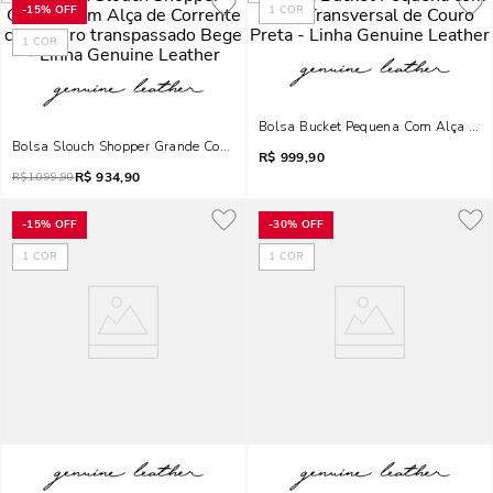
-
15%
OFF
1
COR
1
COR
Bolsa Bucket Pequena Com Alça Tran
Bolsa Slouch Shopper Grande Com Alça De Corrente Com Couro Transpassa
R$
999,90
R$
934,90
R$
1.099,90
-
15%
OFF
-
30%
OFF
1
COR
1
COR