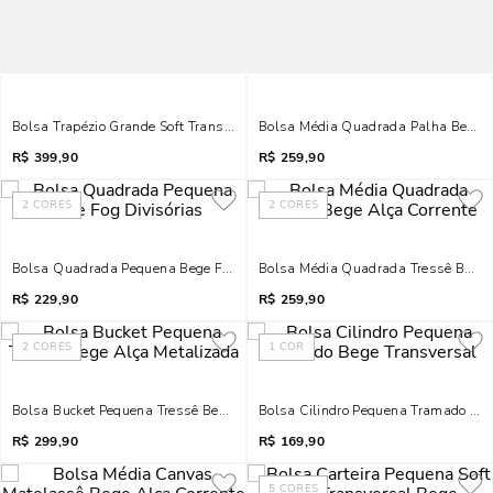
Bolsa Trapézio Grande Soft Transversal Bege Fog
Bolsa Média Quadrada Palha Bege A
R$
399,90
R$
259,90
2
CORES
2
CORES
Bolsa Quadrada Pequena Bege Fog Divisórias
Bolsa Média Quadrada Tressê Bege 
R$
229,90
R$
259,90
2
CORES
1
COR
Bolsa Bucket Pequena Tressê Bege Alça Metalizada
Bolsa Cilindro Pequena Tramado Beg
R$
299,90
R$
169,90
5
CORES