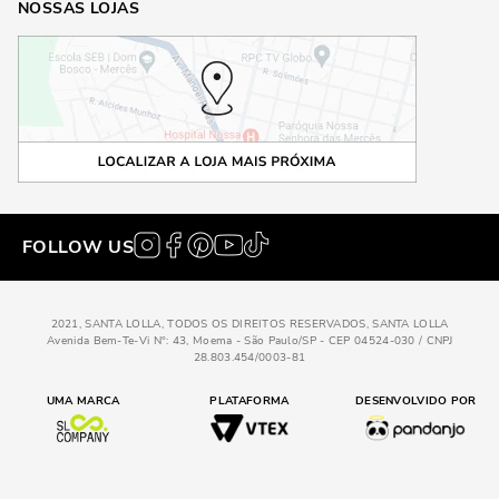
NOSSAS LOJAS
FOLLOW US
2021, SANTA LOLLA, TODOS OS DIREITOS RESERVADOS, SANTA LOLLA
Avenida Bem-Te-Vi N°: 43, Moema - São Paulo/SP - CEP 04524-030 / CNPJ
28.803.454/0003-81
UMA MARCA
PLATAFORMA
DESENVOLVIDO POR