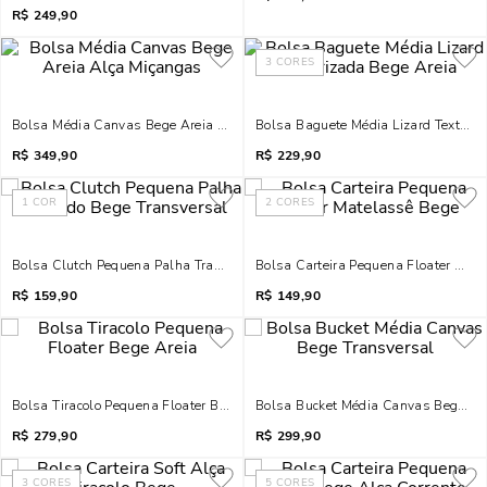
R$
249,90
3
CORES
Bolsa Média Canvas Bege Areia Alça Miçangas
Bolsa Baguete Média Lizard Texturiz
R$
349,90
R$
229,90
1
COR
2
CORES
Bolsa Clutch Pequena Palha Tramado Bege Transversal
Bolsa Carteira Pequena Floater Mat
R$
159,90
R$
149,90
Bolsa Tiracolo Pequena Floater Bege Areia
Bolsa Bucket Média Canvas Bege Tr
R$
279,90
R$
299,90
3
CORES
5
CORES