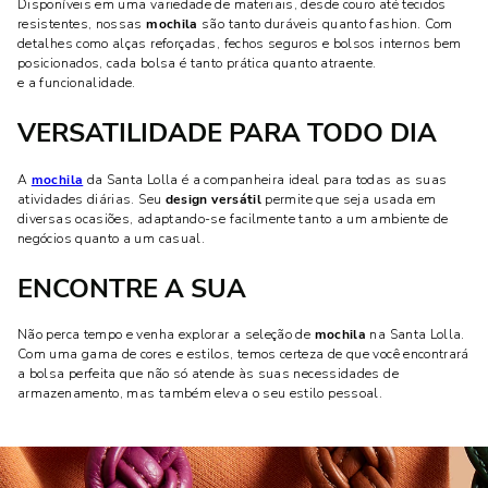
Disponíveis em uma variedade de materiais, desde couro até tecidos
resistentes, nossas
mochila
são tanto duráveis quanto fashion. Com
detalhes como alças reforçadas, fechos seguros e bolsos internos bem
posicionados, cada bolsa é tanto prática quanto atraente.
e a funcionalidade.
VERSATILIDADE PARA TODO DIA
A
mochila
da Santa Lolla é a companheira ideal para todas as suas
atividades diárias. Seu
design versátil
permite que seja usada em
diversas ocasiões, adaptando-se facilmente tanto a um ambiente de
negócios quanto a um casual.
ENCONTRE A SUA
Não perca tempo e venha explorar a seleção de
mochila
na Santa Lolla.
Com uma gama de cores e estilos, temos certeza de que você encontrará
a bolsa perfeita que não só atende às suas necessidades de
armazenamento, mas também eleva o seu estilo pessoal.