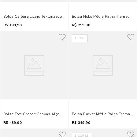
Bolsa Carteira Lizard Texturizado Bege Alça Corrente
Bolsa Hobo Média Palha Tramado Be
R$
199,90
R$
259,90
1
COR
Bolsa Tote Grande Canvas Alça Transversal Bege Areia
Bolsa Bucket Média Palha Tramado 
R$
439,90
R$
349,90
3
CORES