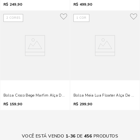
R$
249,90
R$
499,90
2
CORES
1
COR
Bolsa Croco Bege Marfim Alça De Corrente Transversal
Bolsa Meia Lua Floater Alça De Om
R$
159,90
R$
299,90
VOCÊ ESTÁ VENDO
1
-
36
DE
456
PRODUTOS