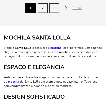
1
2
3
Última
MOCHILA SANTA LOLLA
Visite a
Santa Lolla
e descubra a
mochila
ideal para você. Combinando
elegância com espaço generoso, nossas
mochila
são projetadas para
carregar todos os seus itens essenciais com muito estilo e eficiência.
ESPAÇO E ELEGÂNCIA
Perfeitas para o trabalho, viagens ou mesmo para um dia de compras,
as
mochila
da Santa Lolla oferecem amplo espaço interno. Tudo isso
sem comprometer a elegância e o design moderno.
DESIGN SOFISTICADO