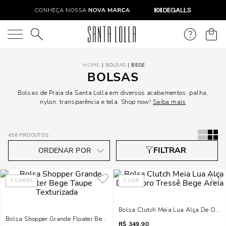
O que você está procurando?
BOLSAS
BEGE
BOLSAS
Bolsas de Praia da Santa Lolla em diversos acabamentos: palha,
nylon, transparência e tela. Shop now!
Saiba mais
456
PRODUTOS
7
CORES
1
COR
Bolsa Clutch Meia Lua Alça De Ombr
Bolsa Shopper Grande Floater Bege Taupe Texturizada
R$
349,90