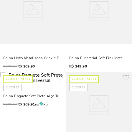
Bolsa Hobo Metalizada Crinkle Prata Alça De Ombro
Bolsa P Material Soft Pink Mate
R$
209,90
R$
249,90
R$
299,90
10
% OFF no Pix
10
% OFF no Pix
2
CORES
2
CORES
Bolsa Baguete Soft Preta Alça Transversal
R$
269,91
no
Pix
R$
299,90