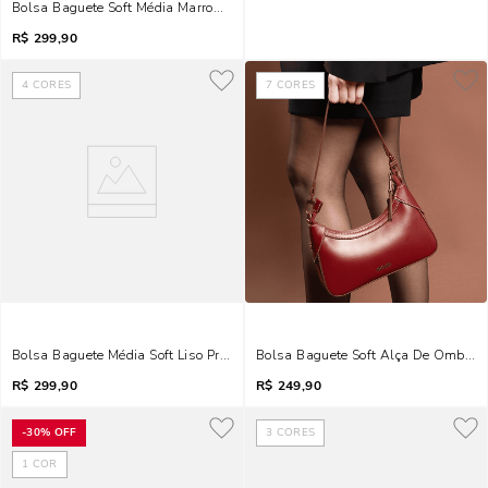
Bolsa Baguete Soft Média Marrom Alça Dupla
R$
299,90
4
CORES
7
CORES
Bolsa Baguete Média Soft Liso Preto Bridão
Bolsa Baguete Soft Alça De Ombro 
R$
299,90
R$
249,90
-
30%
OFF
3
CORES
1
COR