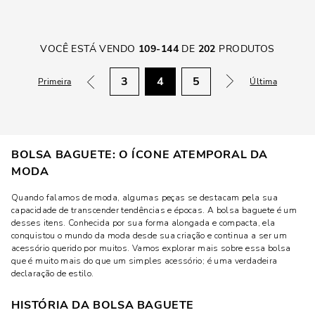
VOCÊ ESTÁ VENDO
109
-
144
DE
202
PRODUTOS
3
4
5
Primeira
Última
BOLSA BAGUETE: O ÍCONE ATEMPORAL DA
MODA
Quando falamos de moda, algumas peças se destacam pela sua
capacidade de transcender tendências e épocas. A bolsa baguete é um
desses itens. Conhecida por sua forma alongada e compacta, ela
conquistou o mundo da moda desde sua criação e continua a ser um
acessório querido por muitos. Vamos explorar mais sobre essa bolsa
que é muito mais do que um simples acessório; é uma verdadeira
declaração de estilo.
HISTÓRIA DA BOLSA BAGUETE