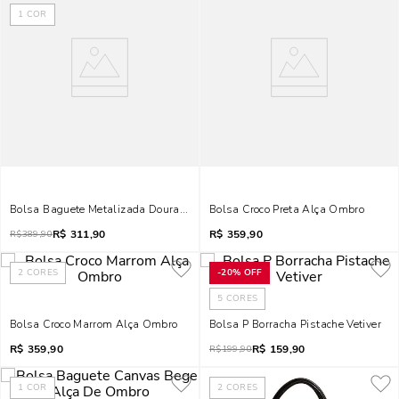
1
COR
Bolsa Baguete Metalizada Dourada Alça Dupla
Bolsa Croco Preta Alça Ombro
R$
311,90
R$
359,90
R$
389,90
2
CORES
-
20%
OFF
5
CORES
Bolsa Croco Marrom Alça Ombro
Bolsa P Borracha Pistache Vetiver
R$
359,90
R$
159,90
R$
199,90
1
COR
2
CORES