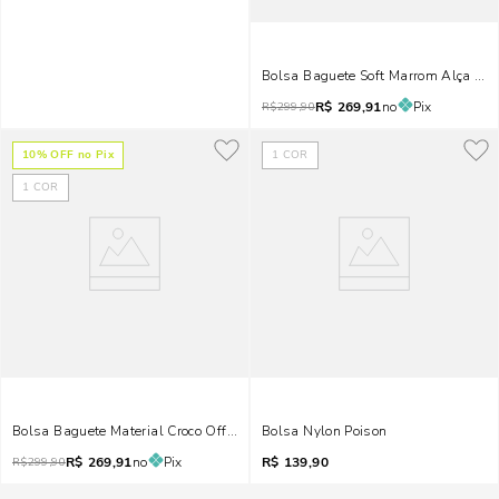
Bolsa Baguete Soft Marrom Alça Tra
R$
269,91
no
Pix
R$
299,90
10
% OFF no Pix
1
COR
1
COR
Bolsa Baguete Material Croco Off White Alça Transversal
Bolsa Nylon Poison
R$
269,91
no
Pix
R$
139,90
R$
299,90