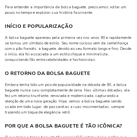
Para entender a importância da bolsa baguete, precisamos voltar um
pouco no tempo e explorar sua história fascinante.
INÍCIO E POPULARIZAÇÃO
A bolsa baguete apareceu pela primeira vez nos anos 90 e rapidamente
se tornou um símbolo de estilo. Seu nome curioso vem da semelhança
com o pão francês, a baguete, devido ao seu formato longo e fino. Desde
o início, ela foi associada a um estilo chique e minimalista,
conquistando fãs entre celebridades e fashionistas.
O RETORNO DA BOLSA BAGUETE
Embora tenha tido um pico de popularidade na década de 90, a bolsa
baguete nunca saiu completamente de cena. Nas últimas décadas, ela
fez um retorno triunfante, renovada e modernizada, capturando a
atenção de uma nova geração. Hoje, vemos a bolsa baguete sendo
usada em todo lugar, de passarelas a ruas movimentadas, sempre
trazendo um toque de elegância retrô.
POR QUE A BOLSA BAGUETE É TÃO ICÔNICA?