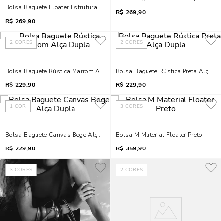
Bolsa Baguete Floater Estruturada Alça Trança Marrom
R$
269,90
R$
269,90
2
CORES
2
CORES
Bolsa Baguete Rústica Marrom Alça Dupla
Bolsa Baguete Rústica Preta Alça D
R$
229,90
R$
229,90
1
COR
3
CORES
Bolsa Baguete Canvas Bege Alça Dupla
Bolsa M Material Floater Preto
R$
229,90
R$
359,90
3
CORES
2
CORES