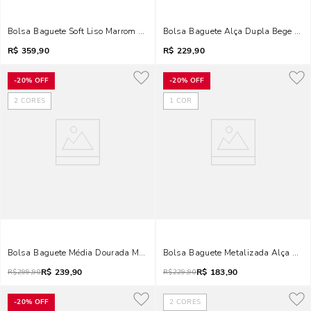
Bolsa Baguete Soft Liso Marrom Alça De Ombro
Bolsa Baguete Alça Dupla Bege Tr
R$
359,90
R$
229,90
-
20%
OFF
-
20%
OFF
2
CORES
1
COR
Bolsa Baguete Média Dourada Metalizada
Bolsa Baguete Metalizada Alça Dup
R$
239,90
R$
183,90
R$
299,90
R$
229,90
-
20%
OFF
2
CORES