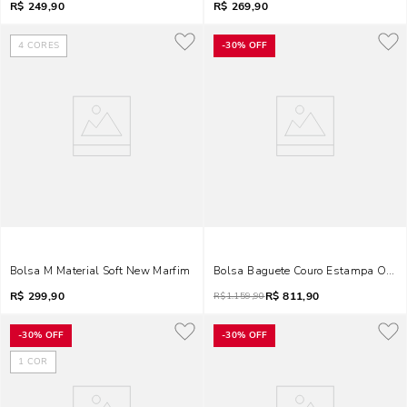
R$
249,90
R$
269,90
4
CORES
-
30%
OFF
Bolsa M Material Soft New Marfim
Bolsa Baguete Couro Estampa Onça
R$
299,90
R$
811,90
R$
1.159,90
-
30%
OFF
-
30%
OFF
1
COR