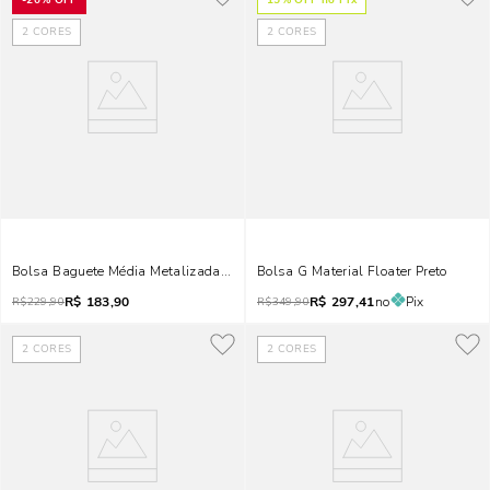
-
20%
OFF
15
% OFF no Pix
2
CORES
2
CORES
Bolsa Baguete Média Metalizada Prata Alça Ombro
Bolsa G Material Floater Preto
R$
183,90
R$
297,41
no
Pix
R$
229,90
R$
349,90
2
CORES
2
CORES