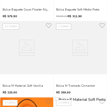
Bolsa Baguete Couro Floater Alça De Ombro Off White
Bolsa Baguete Soft Média Preta
R$
579,90
R$
311,90
R$
389,90
22
CORES
3
CORES
Bolsa M Material Soft Vanilla
Bolsa M Tramado Cinnamon
R$
229,90
R$
359,90
4
CORES
3
CORES