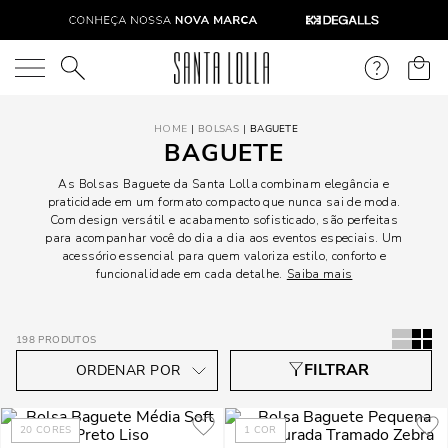
O que você está procurando?
BOLSAS
BAGUETE
BAGUETE
As Bolsas Baguete da Santa Lolla combinam elegância e
praticidade em um formato compacto que nunca sai de moda.
Com design versátil e acabamento sofisticado, são perfeitas
para acompanhar você do dia a dia aos eventos especiais. Um
acessório essencial para quem valoriza estilo, conforto e
funcionalidade em cada detalhe.
Saiba mais
198
PRODUTOS
20
CORES
1
COR