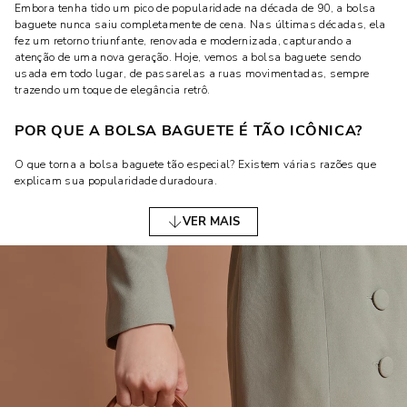
Embora tenha tido um pico de popularidade na década de 90, a bolsa
baguete nunca saiu completamente de cena. Nas últimas décadas, ela
fez um retorno triunfante, renovada e modernizada, capturando a
atenção de uma nova geração. Hoje, vemos a bolsa baguete sendo
usada em todo lugar, de passarelas a ruas movimentadas, sempre
trazendo um toque de elegância retrô.
POR QUE A BOLSA BAGUETE É TÃO ICÔNICA?
O que torna a bolsa baguete tão especial? Existem várias razões que
explicam sua popularidade duradoura.
VERSATILIDADE E ESTILO
VER MAIS
Uma das maiores vantagens da bolsa baguete é sua versatilidade. Ela
pode ser facilmente combinada com diferentes tipos de roupas e usada
em várias ocasiões, desde um almoço casual até um evento noturno.
Seu design compacto permite que ela seja prática sem perder o charme,
tornando-se um complemento perfeito para qualquer look.
INFLUÊNCIA CULTURAL
Além de sua versatilidade, a bolsa baguete também tem uma forte