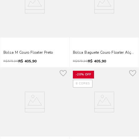
Bolsa M Couro Floater Preto
Bolsa Baguete Couro Floater Alça D
R$
405,90
R$
405,90
R$
579,90
R$
579,90
-
20%
OFF
8
CORES