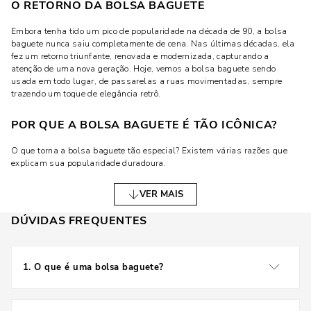
O RETORNO DA BOLSA BAGUETE
Embora tenha tido um pico de popularidade na década de 90, a bolsa
baguete nunca saiu completamente de cena. Nas últimas décadas, ela
fez um retorno triunfante, renovada e modernizada, capturando a
atenção de uma nova geração. Hoje, vemos a bolsa baguete sendo
usada em todo lugar, de passarelas a ruas movimentadas, sempre
trazendo um toque de elegância retrô.
POR QUE A BOLSA BAGUETE É TÃO ICÔNICA?
O que torna a bolsa baguete tão especial? Existem várias razões que
explicam sua popularidade duradoura.
VERSATILIDADE E ESTILO
VER MAIS
DÚVIDAS FREQUENTES
Uma das maiores vantagens da bolsa baguete é sua versatilidade. Ela
pode ser facilmente combinada com diferentes tipos de roupas e usada
em várias ocasiões, desde um almoço casual até um evento noturno.
Seu design compacto permite que ela seja prática sem perder o charme,
1
.
O que é uma bolsa baguete?
tornando-se um complemento perfeito para qualquer look.
A bolsa baguete é um tipo de bolsa alongada e
INFLUÊNCIA CULTURAL
compacta, conhecida por seu formato que se assemelha