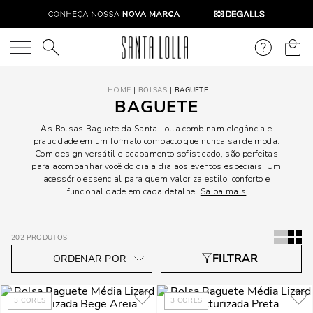
O que você está procurando?
BOLSAS
BAGUETE
BAGUETE
As Bolsas Baguete da Santa Lolla combinam elegância e
praticidade em um formato compacto que nunca sai de moda.
Com design versátil e acabamento sofisticado, são perfeitas
para acompanhar você do dia a dia aos eventos especiais. Um
acessório essencial para quem valoriza estilo, conforto e
funcionalidade em cada detalhe.
Saiba mais
202
PRODUTOS
3
CORES
3
CORES