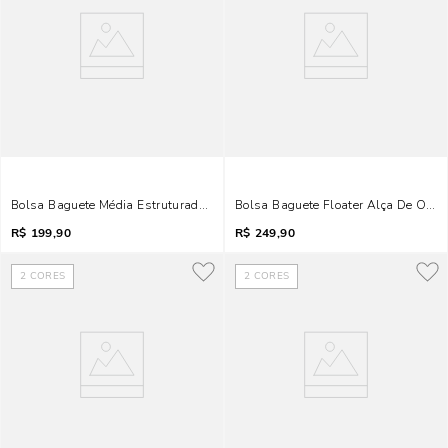
Bolsa Baguete Média Estruturada Soft Liso Marrom Dark
Bolsa Baguete Floater Alça De Ombr
R$
199,90
R$
249,90
2
CORES
2
CORES