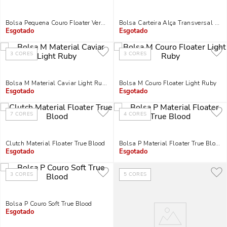
Bolsa Pequena Couro Floater Vermelho Ruby Alça Transversal
Bolsa Carteira Alça Transversal Sof
Indisponível
Indisponível
3
CORES
3
CORES
Bolsa M Material Caviar Light Ruby
Bolsa M Couro Floater Light Ruby
Indisponível
Indisponível
7
CORES
4
CORES
Clutch Material Floater True Blood
Bolsa P Material Floater True Blood
Indisponível
Indisponível
3
CORES
5
CORES
Bolsa P Couro Soft True Blood
Indisponível