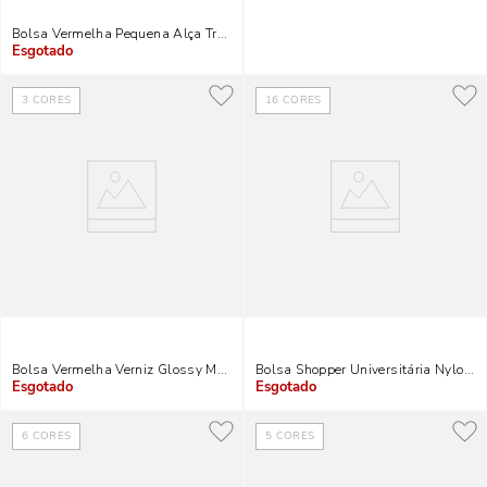
Bolsa Vermelha Pequena Alça Transversal Corrente
Indisponível
3
CORES
16
CORES
Bolsa Vermelha Verniz Glossy Matelassê Alça Transversal Corrente
Bolsa Shopper Universitária Nylon 
Indisponível
Indisponível
6
CORES
5
CORES