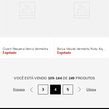
Clutch Pequena Verniz Vermelha Alça De Mão
Bolsa Veludo Vermelho Ruby Alça D
Indisponível
Indisponível
VOCÊ ESTÁ VENDO
109
-
144
DE
249
PRODUTOS
3
4
5
Primeira
Última