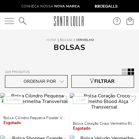
O que você está procurando?
BOLSAS
VERMELHO
BOLSAS
249
PRODUTOS
2
CORES
1
COR
Bolsa Cilindro Pequena Floater Vermelha Transversal
Bolsa Coração Croco Vermelho Blood
Indisponível
Indisponível