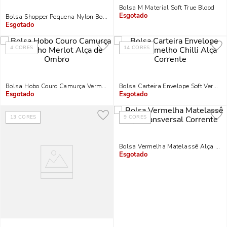
Bolsa M Material Soft True Blood
Bolsa Shopper Pequena Nylon Bordô Alça Transversal Removível
Indisponível
Indisponível
4
CORES
14
CORES
Bolsa Hobo Couro Camurça Vermelho Merlot Alça De Ombro
Bolsa Carteira Envelope Soft Vermelh
Indisponível
Indisponível
13
CORES
9
CORES
Bolsa Vermelha Matelassê Alça Tran
Indisponível