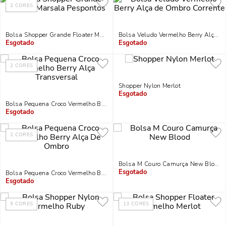
2
CORES
Bolsa Shopper Grande Floater Marsala Pespontos
Bolsa Veludo Vermelho
Indisponível
Indisponível
2
CORES
Shopper Nylon Merlot
Indisponível
Bolsa Pequena Croco Vermelho Berry Alça Transversal
Indisponível
2
CORES
Bolsa M Couro Camurça New Blood
Bolsa Pequena Croco Vermelho Berry Alça De Ombro
Indisponível
Indisponível
9
CORES
13
CORES