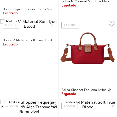
Bolsa M Material Soft True Blood
Indisponível
Bolsa Pequena Couro Floater Vermelho Merlot Alça Transversal Corrente
Indisponível
5
CORES
12
CORES
Bolsa M Material Soft True Blood
Indisponível
Bolsa Shopper Pequena Nylon Verme
Indisponível
12
CORES
3
CORES