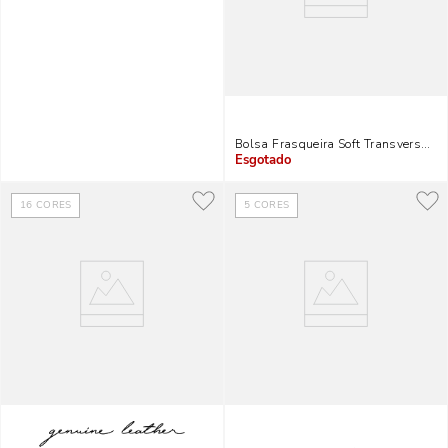
Bolsa Frasqueira Soft Transversal V
Indisponível
16
CORES
5
CORES