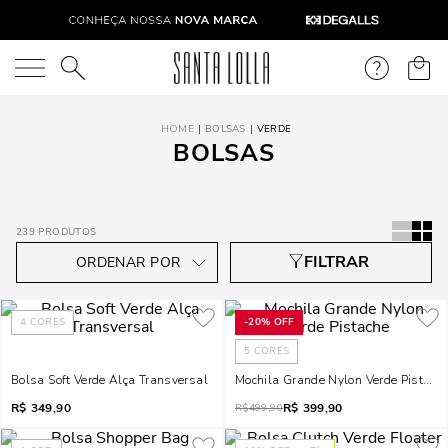
O que você está procurando?
BOLSAS
VERDE
BOLSAS
239
PRODUTOS
4
CORES
-
20%
OFF
5
CORES
Bolsa Soft Verde Alça Transversal
Mochila Grande Nylon Verde Pistach
R$
349,90
R$
399,90
R$
499,90