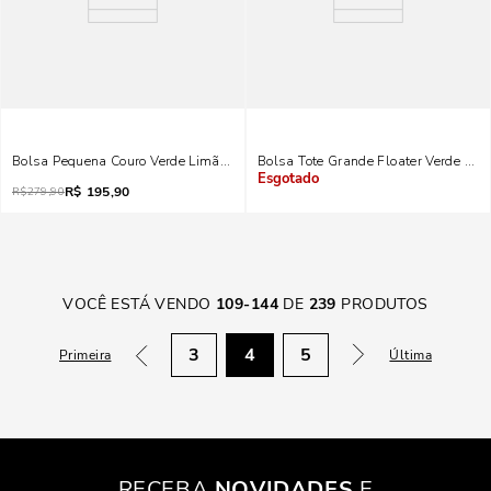
Bolsa Pequena Couro Verde Limão Transversal
Bolsa Tote Grande Floater Verde Pis
R$
195,90
Indisponível
R$
279,90
VOCÊ ESTÁ VENDO
109
-
144
DE
239
PRODUTOS
3
4
5
Primeira
Última
RECEBA
NOVIDADES
E