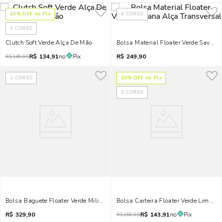
10
% OFF no Pix
4
CORES
5
CORES
Clutch Soft Verde Alça De Mão
Bolsa Material Floater Verde Savana
R$
134,91
no
Pix
R$
249,90
R$
149,90
3
CORES
10
% OFF no Pix
3
CORES
Bolsa Baguete Floater Verde Militar Pespontos
Bolsa Carteira Floater Verde Limão
R$
329,90
R$
143,91
no
Pix
R$
159,90