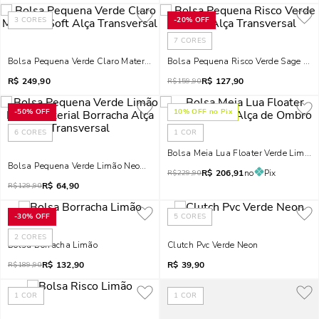
3
CORES
-
20%
OFF
7
CORES
Bolsa Pequena Verde Claro Material Soft Alça Transversal
Bolsa Pequena Risco Verde Sage Alç
R$
249,90
R$
127,90
R$
159,90
-
50%
OFF
10
% OFF no Pix
6
CORES
1
COR
Bolsa Meia Lua Floater Verde Limão
Bolsa Pequena Verde Limão Neon Material Borracha Alça Transversal
R$
206,91
no
Pix
R$
229,90
R$
64,90
R$
129,90
-
30%
OFF
5
CORES
2
CORES
Bolsa Borracha Limão
Clutch Pvc Verde Neon
R$
132,90
R$
39,90
R$
189,90
1
COR
1
COR