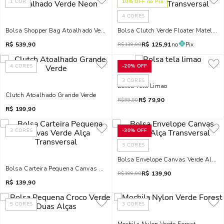
1
COR
10
% OFF no Pix
4
CORES
Bolsa Shopper Bag Atoalhado Verde Neon
Bolsa Clutch Verde Floater Matelass
R$
539,90
R$
125,91
no
Pix
R$
139,90
4
CORES
-
20%
OFF
3
CORES
Bolsa Tela Limao
Clutch Atoalhado Grande Verde
R$
79,90
R$
99,90
R$
199,90
3
CORES
-
30%
OFF
3
CORES
Bolsa Envelope Canvas Verde Alça T
Bolsa Carteira Pequena Canvas Verde Alça Transversal
R$
139,90
R$
199,90
R$
139,90
5
CORES
3
CORES