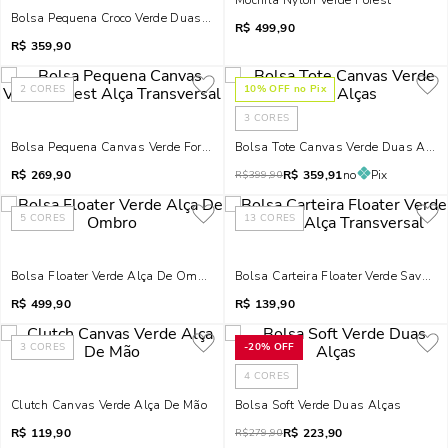
Mochila Nylon Verde Forest
Bolsa Pequena Croco Verde Duas Alças
R$
499,90
R$
359,90
2
CORES
10
% OFF no Pix
3
CORES
Bolsa Pequena Canvas Verde Forest Alça Transversal
Bolsa Tote Canvas Verde Duas Alça
R$
269,90
R$
359,91
no
Pix
R$
399,90
5
CORES
13
CORES
Bolsa Floater Verde Alça De Ombro
Bolsa Carteira Floater Verde Savana
R$
499,90
R$
139,90
3
CORES
-
20%
OFF
4
CORES
Clutch Canvas Verde Alça De Mão
Bolsa Soft Verde Duas Alças
R$
119,90
R$
223,90
R$
279,90