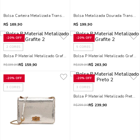
Bolsa Carteira Metalizada Transversal Dourada
Bolsa Metalizada Dourada Transver
R$
169,90
R$
199,90
-
20%
OFF
-
20%
OFF
2
CORES
5
CORES
Bolsa P Material Metalizado Grafite 2
Bolsa P Material Metalizado Grafite 
R$
159,90
R$
263,90
R$
199,90
R$
329,90
-
20%
OFF
-
20%
OFF
3
CORES
3
CORES
Bolsa P Material Metalizado Preto 2
R$
239,90
R$
299,90