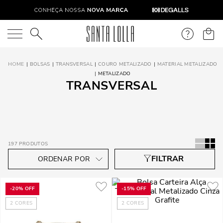
O que você está procurando?
BOLSAS
TRANSVERSAL
COURO METALIZADO
MATERIAL METALIZADO
METALIZADO
TRANSVERSAL
197
PRODUTOS
-
20%
OFF
-
15%
OFF
2
CORES
2
CORES