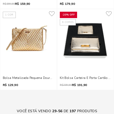
R$
159,90
R$
179,90
R$
199,90
1
COR
-
20%
OFF
6
CORES
Bolsa Metalizada Pequena Dourada
Kit Bolsa Carteira E Porta Cartão Co
R$
129,90
R$
191,90
R$
239,90
VOCÊ ESTÁ VENDO
29
-
56
DE
197
PRODUTOS