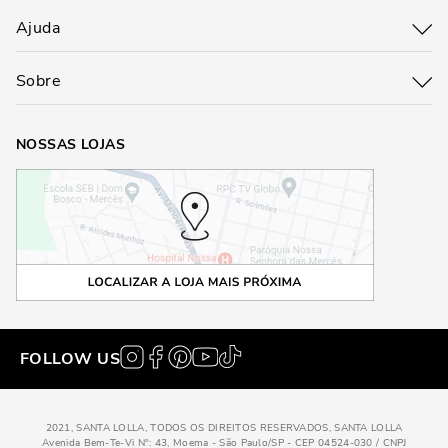
Ajuda
Sobre
NOSSAS LOJAS
FOLLOW US
2021, SANTA LOLLA, TODOS OS DIREITOS RESERVADOS, SANTA LOLLA
Avenida Bem-Te-Vi N°: 43, Moema - São Paulo/SP - CEP 04524-030 / CNPJ