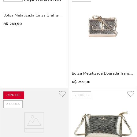
Bolsa Metalizada Cinza Grafite Alça Transversal
R$
269,90
Bolsa Metalizada Dourada Transver
R$
259,90
-
20%
OFF
2
CORES
2
CORES