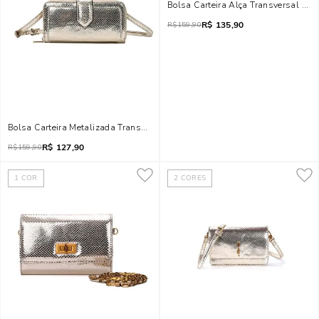
Bolsa Carteira Alça Transversal Meta
R$
135,90
R$
159,90
Bolsa Carteira Metalizada Transversal Dourada
R$
127,90
R$
159,90
1
COR
2
CORES