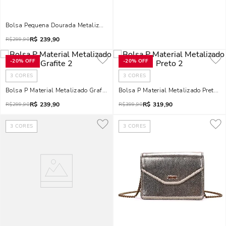
Bolsa Pequena Dourada Metalizada Transversal
R$
239,90
R$
299,90
-
20%
OFF
-
20%
OFF
3
CORES
3
CORES
Bolsa P Material Metalizado Grafite 2
Bolsa P Material Metalizado Preto 2
R$
239,90
R$
319,90
R$
299,90
R$
399,90
3
CORES
3
CORES