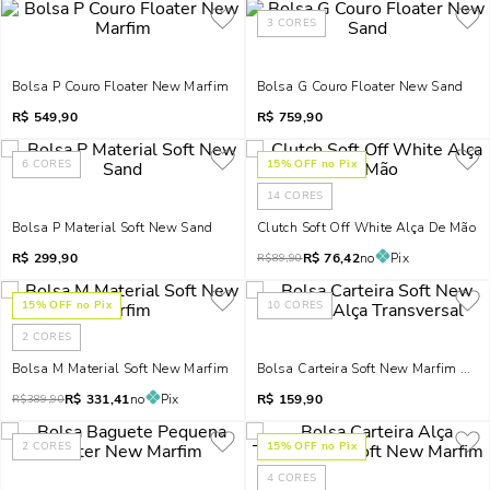
3
CORES
Bolsa P Couro Floater New Marfim
Bolsa G Couro Floater New Sand
R$
549,90
R$
759,90
6
CORES
15
% OFF no Pix
14
CORES
Bolsa P Material Soft New Sand
Clutch Soft Off White Alça De Mão
R$
299,90
R$
76,42
no
Pix
R$
89,90
15
% OFF no Pix
10
CORES
2
CORES
Bolsa M Material Soft New Marfim
Bolsa Carteira Soft New Marfim Alça
R$
331,41
no
Pix
R$
159,90
R$
389,90
2
CORES
15
% OFF no Pix
4
CORES