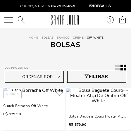
O que você está procurando?
BOLSAS
BRANCO
CREME
OFF WHITE
BOLSAS
200
PRODUTOS
6
CORES
Clutch Borracha Off White
R$
129,90
Bolsa Baguete Couro Floater Alça D
R$
579,90