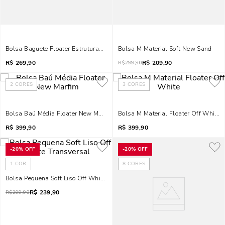
Bolsa Baguete Floater Estruturada Alça Trança Marfim
Bolsa M Material Soft New Sand
R$
269,90
R$
209,90
R$
299,90
2
CORES
3
CORES
Bolsa Baú Média Floater New Marfim
Bolsa M Material Floater Off White
R$
399,90
R$
399,90
-
20%
OFF
-
20%
OFF
1
COR
8
CORES
Bolsa Pequena Soft Liso Off White Transversal
R$
239,90
R$
299,90