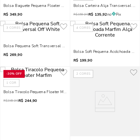
Bolsa Baguete Pequena Floater New Marfim
Bolsa Carte
R$
349,90
R$
135,92
no
Pix
R$
159,90
3
CORES
4
CORES
Bolsa Pequena Soft Transversal Off White
Bolsa Soft Pequena Acolchoada Marf
R$
269,90
R$
199,90
-
30%
OFF
2
CORES
1
COR
Bolsa Tiracolo Pequena Floater Marfim
R$
244,90
R$
349,90