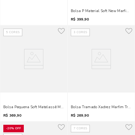
Bolsa P Material Soft New Marfim 2
R$
399,90
5
CORES
3
CORES
Bolsa Pequena Soft Matelassê Marfim Alça Corrente
Bolsa Tramado Xadrez Marfim Trans
R$
369,90
R$
269,90
-
20%
OFF
7
CORES