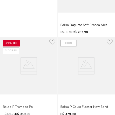
Bolsa Baguete Soft Branca Alça De
R$
287,90
R$
359,90
-
20%
OFF
3
CORES
3
CORES
Bolsa P Tramado Pb
Bolsa P Couro Floater New Sand
R$
319,90
R$
479,90
R$
399,90