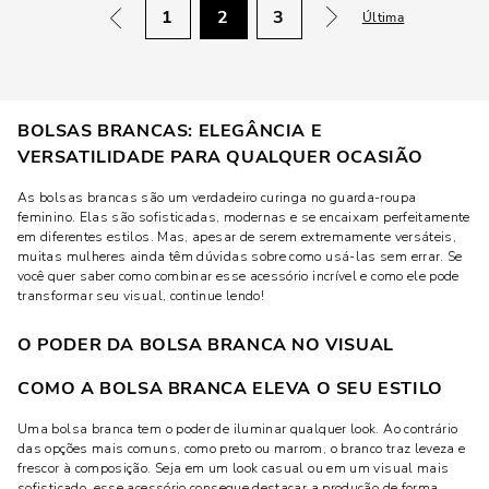
1
2
3
Última
BOLSAS BRANCAS: ELEGÂNCIA E
VERSATILIDADE PARA QUALQUER OCASIÃO
As bolsas brancas são um verdadeiro curinga no guarda-roupa
feminino. Elas são sofisticadas, modernas e se encaixam perfeitamente
em diferentes estilos. Mas, apesar de serem extremamente versáteis,
muitas mulheres ainda têm dúvidas sobre como usá-las sem errar. Se
você quer saber como combinar esse acessório incrível e como ele pode
transformar seu visual, continue lendo!
O PODER DA BOLSA BRANCA NO VISUAL
COMO A BOLSA BRANCA ELEVA O SEU ESTILO
Uma bolsa branca tem o poder de iluminar qualquer look. Ao contrário
das opções mais comuns, como preto ou marrom, o branco traz leveza e
frescor à composição. Seja em um look casual ou em um visual mais
sofisticado, esse acessório consegue destacar a produção de forma