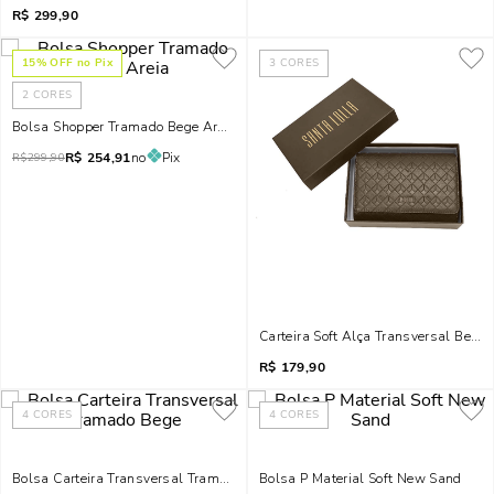
R$
299,90
15
% OFF no Pix
3
CORES
2
CORES
Bolsa Shopper Tramado Bege Areia
R$
254,91
no
Pix
R$
299,90
Carteira Soft Alça Transversal Bege
R$
179,90
4
CORES
4
CORES
Bolsa Carteira Transversal Tramado Bege
Bolsa P Material Soft New Sand