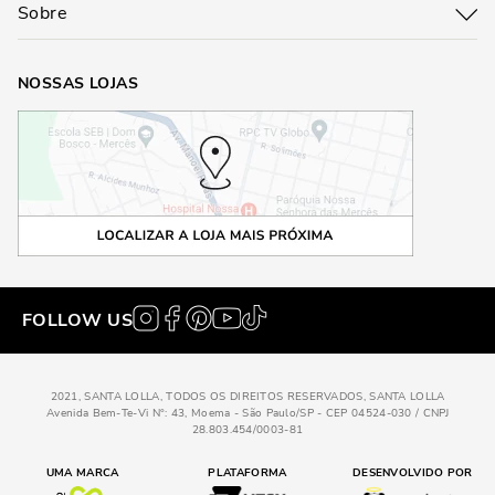
Sobre
NOSSAS LOJAS
FOLLOW US
2021, SANTA LOLLA, TODOS OS DIREITOS RESERVADOS, SANTA LOLLA
Avenida Bem-Te-Vi N°: 43, Moema - São Paulo/SP - CEP 04524-030 / CNPJ
28.803.454/0003-81
UMA MARCA
PLATAFORMA
DESENVOLVIDO POR