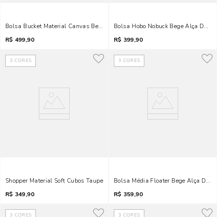
Bolsa Bucket Material Canvas Bege Alça Transversal
Bolsa Hobo Nobuck Bege Alça De O
R$
499,90
R$
399,90
3
CORES
3
CORES
Shopper Material Soft Cubos Taupe
Bolsa Média Floater Bege Alça Dupl
R$
349,90
R$
359,90
3
CORES
3
CORES