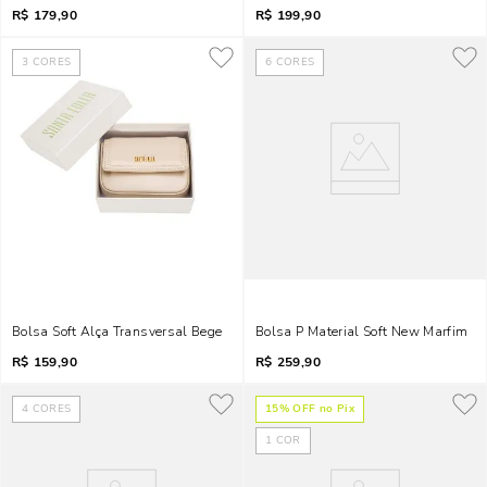
R$
179,90
R$
199,90
3
CORES
6
CORES
Bolsa Soft Alça Transversal Bege
Bolsa P Material Soft New Marfim
R$
159,90
R$
259,90
4
CORES
15
% OFF no Pix
1
COR