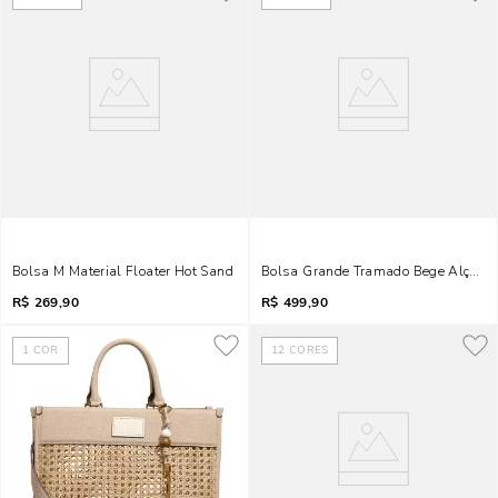
Bolsa M Material Floater Hot Sand
Bolsa Grande Tramado Bege Alça D
R$
269,90
R$
499,90
1
COR
12
CORES