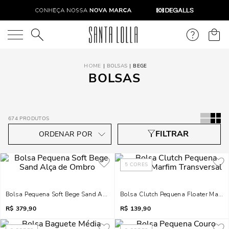
O que você está procurando?
BOLSAS
BEGE
BOLSAS
674
PRODUTOS
5
CORES
Bolsa Pequena Soft Bege Sand Alça De Ombro
Bolsa Clutch Pequena Floater Marfi
R$
379,90
R$
139,90