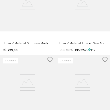
Bolsa P Material Soft New Marfim
Bolsa P Material Floater New Marfi
R$
299,90
R$
135,92
no
Pix
R$
159,90
6
CORES
2
CORES