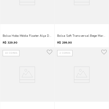
Bolsa Hobo Média Floater Alça De Ombro Corrente Bege Areia
Bolsa Soft Transversal Bege Marfim
R$
329,90
R$
299,90
10
CORES
2
CORES