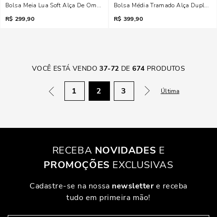
Bolsa Meia Lua Soft Alça De Ombro Bege Marfim
Bolsa Média Tramado Alça Dupla Be
R$
299,90
R$
399,90
VOCÊ ESTÁ VENDO
37
-
72
DE
674
PRODUTOS
1
2
3
Última
RECEBA
NOVIDADES
E
PROMOÇÕES
EXCLUSIVAS
Cadastre-se na nossa
newsletter
e receba
tudo em primeira mão!