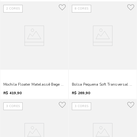
2
CORES
8
CORES
Mochila Floater Matelassê Bege Areia
Bolsa Pequena Soft Transversal Beg
R$
419,90
R$
269,90
3
CORES
3
CORES