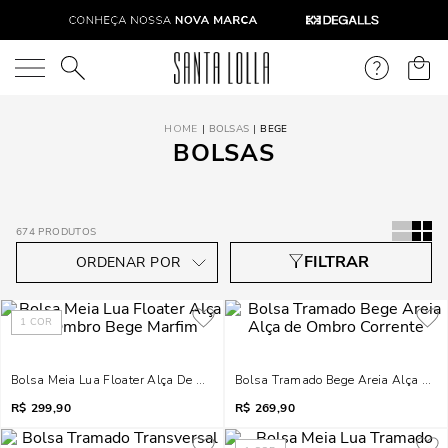
O que você está procurando?
BOLSAS
BEGE
BOLSAS
674
PRODUTOS
1
COR
Bolsa Meia Lua Floater Alça De Ombro Bege Marfim
Bolsa Tramado Bege Areia Alça De 
R$
299,90
R$
269,90