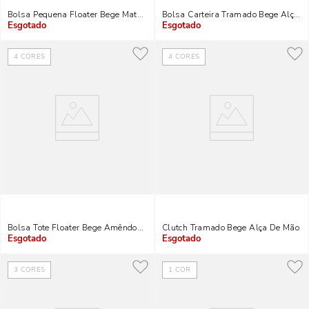
Bolsa Pequena Floater Bege Matelassê Alça Transversal
Bolsa Carteira Tramado Bege Alça 
Indisponível
Indisponível
4
CORES
4
CORES
Bolsa Tote Floater Bege Amêndoa Alça De Mão
Clutch Tramado Bege Alça De Mão
Indisponível
Indisponível
3
CORES
1
COR