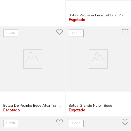
Bolsa Pequena Bege Leblanc Materia
Indisponível
1
COR
1
COR
Bolsa De Pelinho Bege Alça Transversal
Bolsa Grande Nylon Bege
Indisponível
Indisponível
1
COR
1
COR