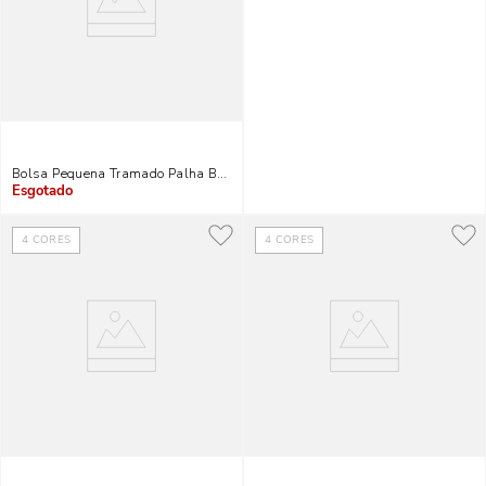
Bolsa Pequena Tramado Palha Bege Alça Corrente
Indisponível
4
CORES
4
CORES