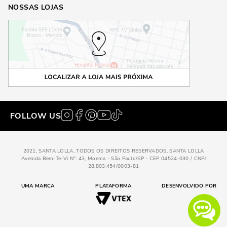
NOSSAS LOJAS
FOLLOW US
2021, SANTA LOLLA, TODOS OS DIREITOS RESERVADOS, SANTA LOLLA
Avenida Bem-Te-Vi N°: 43, Moema - São Paulo/SP - CEP 04524-030 / CNPJ
28.803.454/0003-81
UMA MARCA
PLATAFORMA
DESENVOLVIDO POR