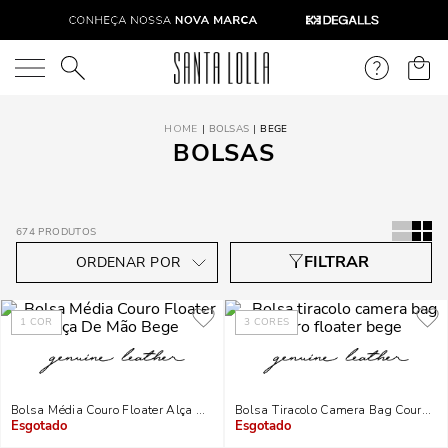
O que você está procurando?
BOLSAS
BEGE
BOLSAS
674
PRODUTOS
1
COR
3
CORES
Bolsa Média Couro Floater Alça De Mão Bege
Bolsa Tiracolo Camera Bag Couro Fl
Indisponível
Indisponível