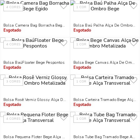
4
CORES
1
COR
Bolsa Camera Bag Borracha Bege Egido
Bolsa Baú Palha Alça De Ombro Be
Indisponível
Indisponível
4
CORES
1
COR
Bolsa BaúFloater Bege Pespontos
Bolsa Bege Canvas Alça De Ombro 
Indisponível
Indisponível
3
CORES
1
COR
Bolsa Rosê Verniz Glossy Alça De Ombro Metalizada
Bolsa Carteira Tramado Bege Alça T
Indisponível
Indisponível
4
CORES
1
COR
Bolsa Pequena Floter Bege Alça Transversal
Bolsa Tube Bag Tramado Bege Alça 