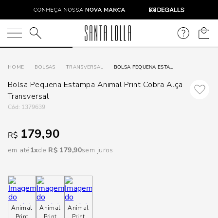
DISPON
EM
O que você está procurando?
e
BOLSAS
TRANSVERSAL
BOLSA PEQUENA ESTAMPA ANIMAL PRINT COBRA ALÇA TRANSVERSAL
Bolsa Pequena Estampa Animal Print Cobra Alça
e
Transversal
:
1379639
p
179,90
R$
Selecione
em até
1
R$
179
,
90
sem juros
seu
estado:
O
Animal
Animal
Animal
Usar
Print
Print
Print