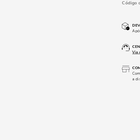
Código 
DEV
Após
CEN
Via 
COM
Comp
a di