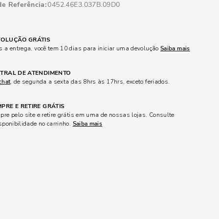
de Referência
0452.46E3.037B.09D0
OLUÇÃO GRÁTIS
 a entrega, você tem 10 dias para iniciar uma devolução
Saiba mais
TRAL DE ATENDIMENTO
chat
, de segunda a sexta das 8hrs às 17hrs, exceto feriados.
PRE E RETIRE GRÁTIS
re pelo site e retire grátis em uma de nossas lojas. Consulte
sponibilidade no carrinho.
Saiba mais