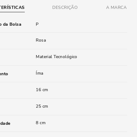
ERÍSTICAS
DESCRIÇÃO
A MARCA
 da Bolsa
P
Rosa
Material Tecnológico
Íma
ento
16 cm
25 cm
8 cm
idade