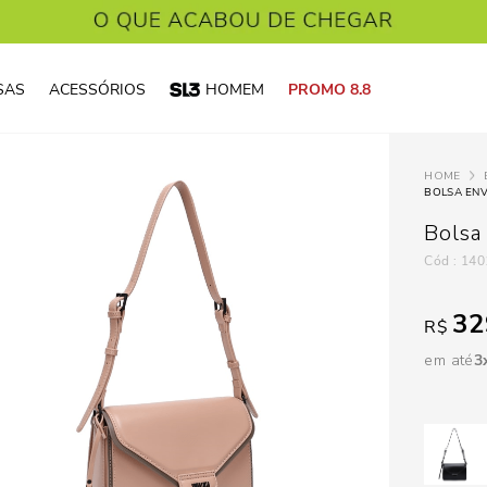
SAS
ACESSÓRIOS
HOMEM
PROMO 8.8
BOLSA EN
Bolsa
:
140
32
R$
em até
3