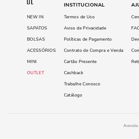
INSTITUCIONAL
AJ
NEW IN
Termos de Uso
Cen
SAPATOS
Aviso de Privacidade
FA
BOLSAS
Políticas de Pagamento
Dev
ACESSÓRIOS
Contrato de Compra e Venda
Con
MINI
Cartão Presente
Ret
OUTLET
Cashback
Trabalhe Conosco
Catálogo
Avenida 
Bolsa Envelope Soft Rosa Alça