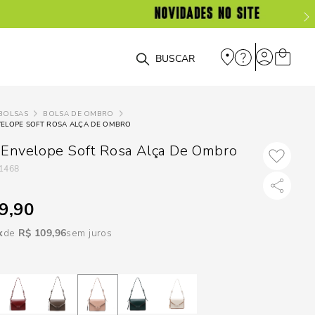
DISPON
EM
O que você está procurando?
e
BOLSAS
BOLSA DE OMBRO
VELOPE SOFT ROSA ALÇA DE OMBRO
e
 Envelope Soft Rosa Alça De Ombro
p
1468
9,90
Selecione seu
estado:
R$
109
,
96
sem juros
O
Usar
loca