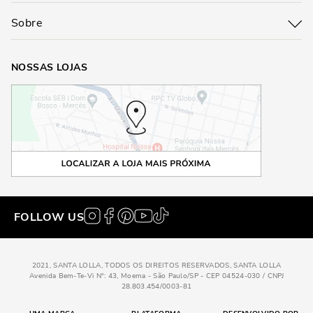
Sobre
NOSSAS LOJAS
FOLLOW US
2021, SANTA LOLLA, TODOS OS DIREITOS RESERVADOS, SANTA LOLLA
Avenida Bem-Te-Vi N°: 43, Moema - São Paulo/SP - CEP 04524-030 / CNPJ
28.803.454/0003-81