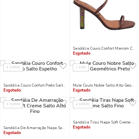
Sandália Couro Confort Marrom Coco
Indisponível
3
CORES
1
COR
Sandália Couro Confort Preto Salto Espelho
Mule Couro Nobre Salto Alto Geométr
Indisponível
Indisponível
2
CORES
4
CORES
Sandália Tiras Napa Soft Creme Salt
Sandália De Amarração Napa Soft Creme Salto Alto Fino
Indisponível
Indisponível