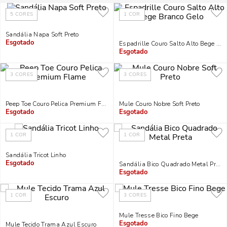
5
CORES
1
COR
Sandália Napa Soft Preto
Espadrille Couro Salto Alto Bege Br
Indisponível
Indisponível
3
CORES
3
CORES
Peep Toe Couro Pelica Premium Flame
Mule Couro Nobre Soft Preto
Indisponível
Indisponível
1
COR
1
COR
Sandália Tricot Linho
Sandália Bico Quadrado Metal Preta
Indisponível
Indisponível
1
COR
3
CORES
Mule Tresse Bico Fino Bege
Mule Tecido Trama Azul Escuro