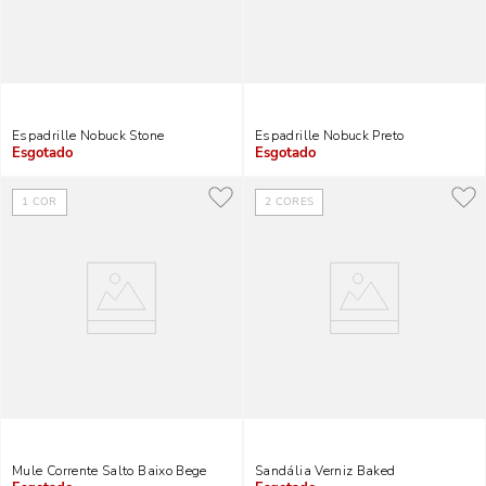
Espadrille Nobuck Stone
Espadrille Nobuck Preto
Indisponível
Indisponível
1
COR
2
CORES
Mule Corrente Salto Baixo Bege
Sandália Verniz Baked