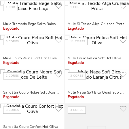
1
COR
1
COR
Mule Tramado Bege Salto Baixo Fino Laço
Mule Sl Tecido Alça Cruzada Preta
Indisponível
Indisponível
6
CORES
11
CORES
Mule Couro Pelica Soft Hot Oliva
Mule Couro Pelica Soft Hot Oliva
Indisponível
Indisponível
2
CORES
3
CORES
Sandália Couro Nobre Soft Doce De Leite
Mule Napa Soft Bico Quadrado Laran
Indisponível
Indisponível
8
CORES
3
CORES
Sandalia Couro Confort Hot Oliva