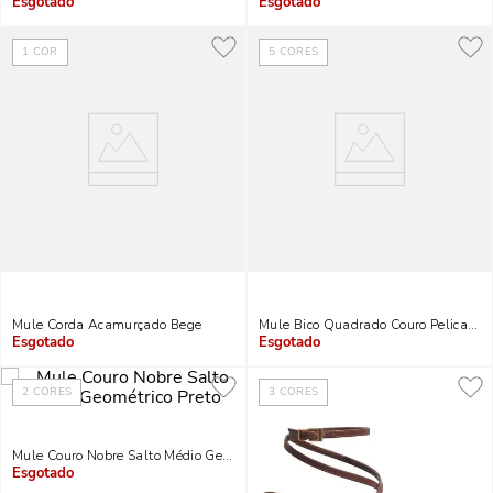
Indisponível
Indisponível
1
COR
5
CORES
Mule Corda Acamurçado Bege
Mule Bico Quadrado Couro Pelica Sa
Indisponível
Indisponível
2
CORES
3
CORES
Mule Couro Nobre Salto Médio Geométrico Preto
Indisponível