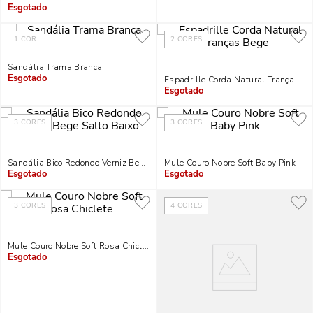
Indisponível
Indisponível
1
COR
2
CORES
Sandália Trama Branca
Espadrille Corda Natural Tranças B
Indisponível
Indisponível
3
CORES
3
CORES
Sandália Bico Redondo Verniz Bege Salto Baixo
Mule Couro Nobre Soft Baby Pink
Indisponível
Indisponível
3
CORES
4
CORES
Mule Couro Nobre Soft Rosa Chiclete
Indisponível