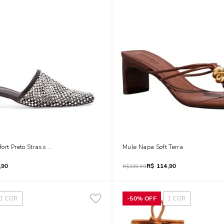
ort Preto Strass Salto Baixo Fino
Mule Napa Soft Terra
,90
R$
114,90
R$
229,90
1
COR
-
50%
OFF
1
COR