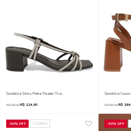
Sandália Shiny Preta Floater Tiras Brilho Salto Bloco
Sandália Couro 
R$
124,90
R$
184
R$
249,90
R$
369,90
-
50%
OFF
3
CORES
-
50%
OFF