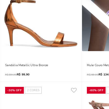
Sandália Metallic Ultra Bronze
Mule Couro Meta
R$
99,90
R$
134
R$
199,90
R$
269,90
-
30%
OFF
2
CORES
-
60%
OFF