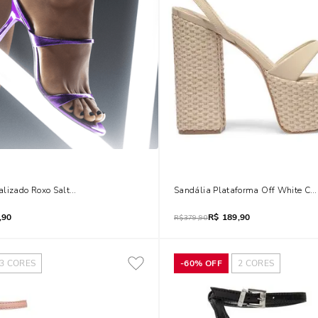
lizado Roxo Salto Fino
Sandália Plataforma Off White Cour
,90
R$
189,90
R$
379,90
3
CORES
-
60%
OFF
2
CORES