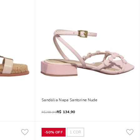
ft Off White
Sandália Napa Santorine Nude
R$
134,90
R$
269,90
-
50%
OFF
1
COR