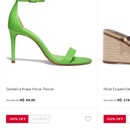
Sandalia Napa Havai Poison
Mule Espadrill
R$
94,90
R$
174
R$
189,90
R$
349,90
-
50%
OFF
3
CORES
-
50%
OFF