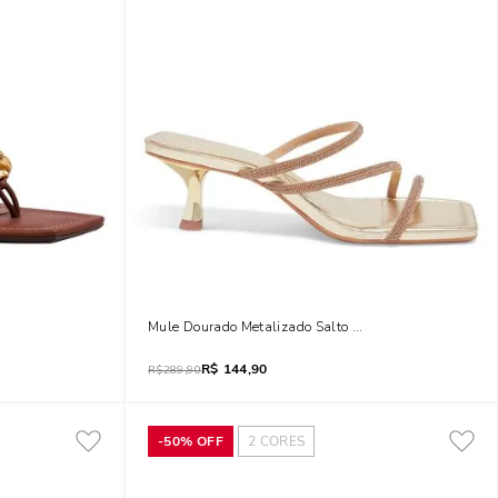
Mule Dourado Metalizado Salto Médio Tiras Brilho
R$
144,90
R$
289,90
-
50%
OFF
2
CORES