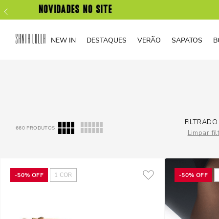
NEW IN
DESTAQUES
VERÃO
SAPATOS
B
FILTRADO
660
PRODUTOS
Limpar fil
-
50%
OFF
1
COR
-
50%
OFF