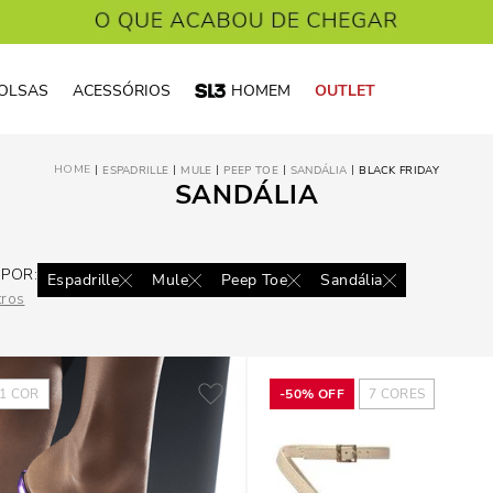
OLSAS
ACESSÓRIOS
HOMEM
OUTLET
ESPADRILLE
MULE
PEEP TOE
SANDÁLIA
BLACK FRIDAY
SANDÁLIA
 POR:
Espadrille
Mule
Peep Toe
Sandália
tros
1
COR
-
50%
OFF
7
CORES