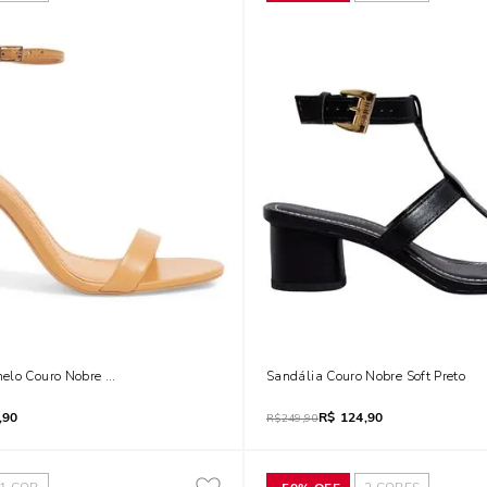
lo Couro Nobre Soft Salto Alto Fino
Sandália Couro Nobre Soft Preto
,90
R$
124,90
R$
249,90