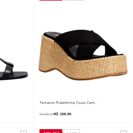
Tamanco Plataforma Couro Camurça Preto
R$
258,90
R$
369,90