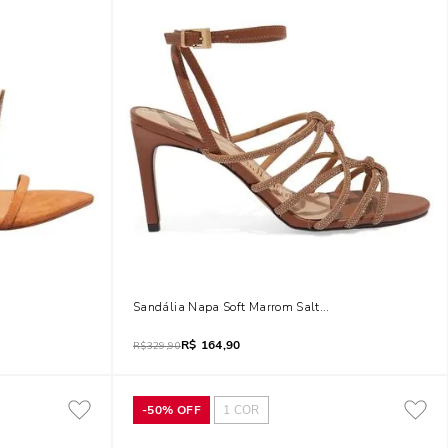
Salto Alto Fino Amarração
Sandália Napa Soft Marrom Salto Médio Fino
R$
164,90
R$
329,90
-
50%
OFF
1
COR