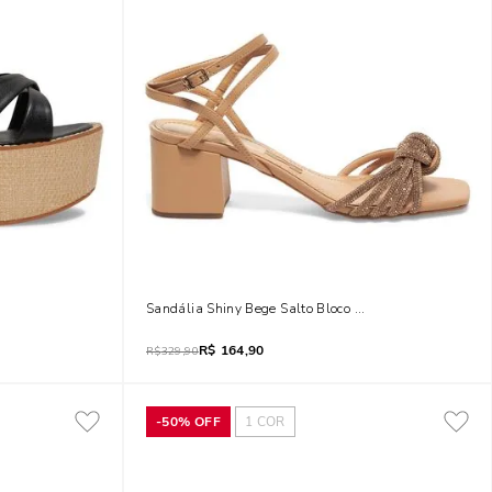
ta
Sandália Shiny Bege Salto Bloco Médio
R$
164,90
R$
329,90
-
50%
OFF
1
COR