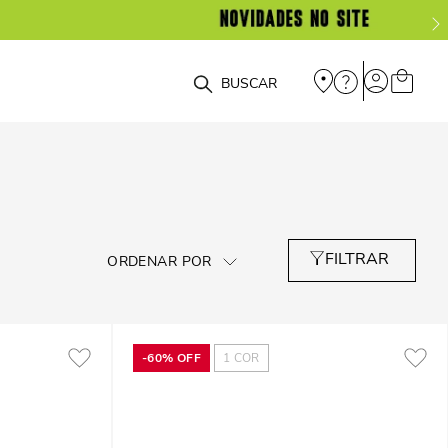
O que você está procurando?
-
60%
OFF
1
COR