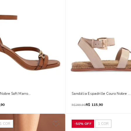
Nobre Soft Marrom Safari Salto Grosso
Sandália Espadrille Couro Nobre So
,90
R$
115,90
R$
289,90
1
COR
-
50%
OFF
1
COR