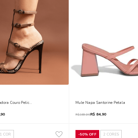
dora Couro Pelica Soft Bege Salto Alto Fino
Mule Napa Santorine Petala
,90
R$
84,90
R$
169,90
1
COR
-
50%
OFF
2
CORES