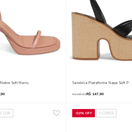
 Nobre Soft Marrom Duna
Sandália Plataforma Napa Soft Pre
,90
R$
147,90
R$
369,90
1
COR
-
50%
OFF
3
CORES