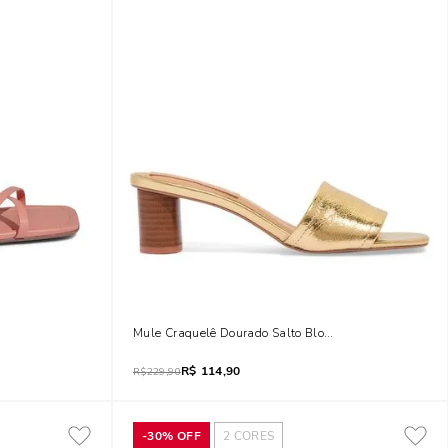
Mule Craquelê Dourado Salto Bloco
R$
114,90
R$
229,90
-
30%
OFF
2
CORES