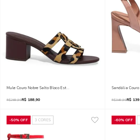
Mule Couro Nobre Salto Bloco Estampa Animal Print Onça
Sandália Couro
R$
188,90
R$
139
R$
269,90
R$
349,90
-
50%
OFF
3
CORES
-
60%
OFF