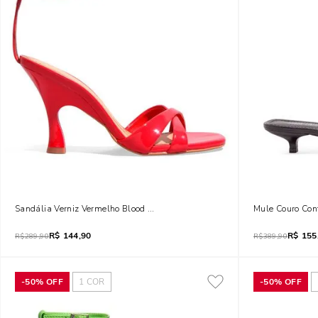
Sandália Verniz Vermelho Blood Salto Geométrico
Mule Couro Conf
R$
144,90
R$
155
R$
289,90
R$
389,90
-
50%
OFF
1
COR
-
50%
OFF