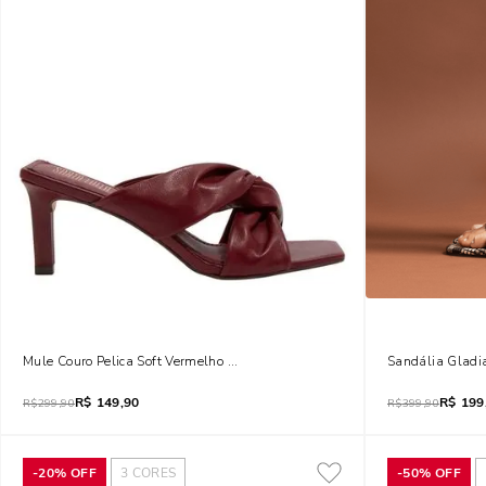
Mule Couro Pelica Soft Vermelho Merlot Bico Quadrado Salto Médio Fino
Sandália Gladia
R$
149,90
R$
199
R$
299,90
R$
399,90
-
20%
OFF
3
CORES
-
50%
OFF