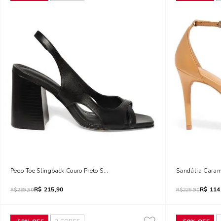
Peep Toe Slingback Couro Preto Salto Médio
Sandália Carame
R$
215,90
R$
114
R$
269,90
R$
229,90