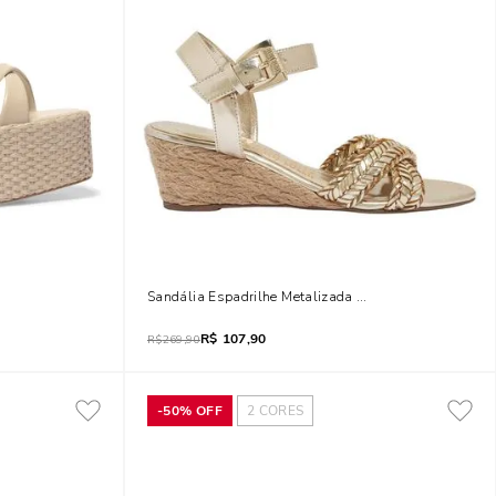
o Tira Salto Alto
Sandália Espadrilhe Metalizada Dourada Salto Baixo
R$
107,90
R$
269,90
-
50%
OFF
2
CORES