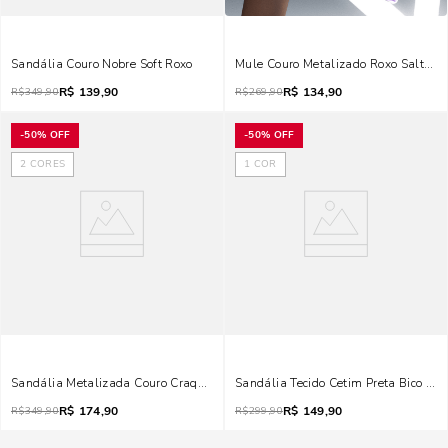
Sandália Couro Nobre Soft Roxo
Mule Couro Metalizado Roxo Salto Fi
R$
139,90
R$
134,90
R$
349,90
R$
269,90
-
50%
OFF
-
50%
OFF
2
CORES
1
COR
Sandália Metalizada Couro Craquele Salto Reto Colorida
Sandália Tecido Cetim Preta Bico Fol
R$
174,90
R$
149,90
R$
349,90
R$
299,90