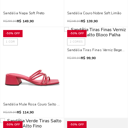
Sandália Napa Soft Preto
Sandália Couro Nobre Soft Limão
R$
149,90
R$
139,90
R$
299,90
R$
349,90
-
50%
OFF
-
50%
OFF
1
COR
2
CORES
Sandália Tiras Finas Verniz Bege Sa
R$
99,90
R$
199,90
Sandália Mule Rosa Couro Salto Baixo Bloco
R$
114,90
R$
229,90
-
50%
OFF
-
50%
OFF