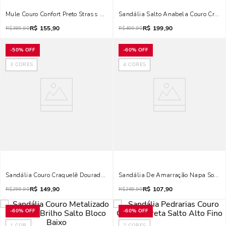
Mule Couro Confort Preto Strass Salto Baixo Fino
R$
155,90
R$
199,90
R$
389,90
R$
499,90
-
50%
OFF
-
60%
OFF
3
CORES
4
CORES
Sandália Couro Craquelê Dourada Bico Quadrado
Sandália De Amarração Napa Soft Be
R$
149,90
R$
107,90
R$
299,90
R$
269,90
-
60%
OFF
-
60%
OFF
1
COR
2
CORES