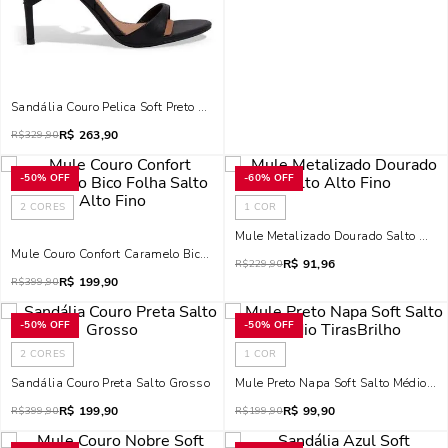
Sandália Couro Pelica Soft Preto Salto Alto Fino
R$
263,90
R$
329,90
-
50%
OFF
-
60%
OFF
2
CORES
1
COR
Mule Metalizado Dourado Salto Alto 
Mule Couro Confort Caramelo Bico Folha Salto Alto Fino
R$
91,96
R$
229,90
R$
199,90
R$
399,90
-
50%
OFF
-
50%
OFF
2
CORES
1
COR
Sandália Couro Preta Salto Grosso
Mule Preto Napa Soft Salto Médio Tir
R$
199,90
R$
99,90
R$
399,90
R$
199,90