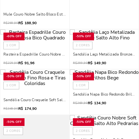
Mule Couro Nobre Salto Bloco Estampa Animal Print Onça
R$
188,90
R$
269,90
-
60%
OFF
-
50%
OFF
1
COR
2
CORES
Rasteira Espadrille Couro Nobre Rosa Bico Quadrado
Sandália Laço Metalizada Bronze Sal
R$
91,96
R$
149,90
R$
229,90
R$
299,90
-
50%
OFF
-
50%
OFF
1
COR
1
COR
Sandália Napa Bico Redondo Brilhos
Sandália Couro Craquele Soft Salto Fino Rosa E Tiras Coloridas
R$
134,90
R$
269,90
R$
174,90
R$
349,90
-
50%
OFF
-
50%
OFF
2
CORES
2
CORES