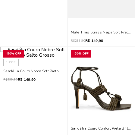
Mule Tiras Strass Napa Soft Preto Sa
R$
149,90
R$
299,90
-
50%
OFF
-
50%
OFF
1
COR
Sandália Couro Nobre Soft Preto Salto Grosso
R$
149,90
R$
299,90
Sandália Couro Confort Preta Brilho S