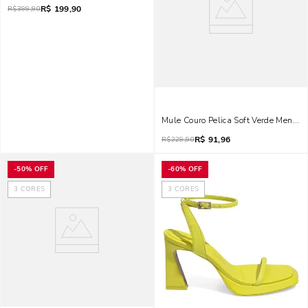
R$
199,90
R$
399,90
Mule Couro Pelica Soft Verde Menta
R$
91,96
R$
229,90
-
50%
OFF
-
60%
OFF
3
CORES
3
CORES