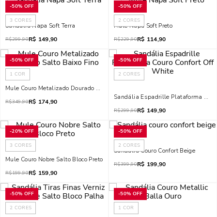
-
50%
OFF
-
50%
OFF
3
CORES
2
CORES
Sandália Napa Soft Terra
Mule Napa Soft Preto
R$
149,90
R$
114,90
R$
299,90
R$
229,90
-
50%
OFF
-
50%
OFF
1
COR
2
CORES
Mule Couro Metalizado Dourado Salto Baixo Fino
Sandália Espadrille Plataforma Cour
R$
174,90
R$
349,90
R$
149,90
R$
299,90
-
20%
OFF
-
50%
OFF
3
CORES
2
CORES
Sandália Couro Confort Beige
Mule Couro Nobre Salto Bloco Preto
R$
199,90
R$
399,90
R$
159,90
R$
199,90
-
50%
OFF
-
50%
OFF
2
CORES
1
COR