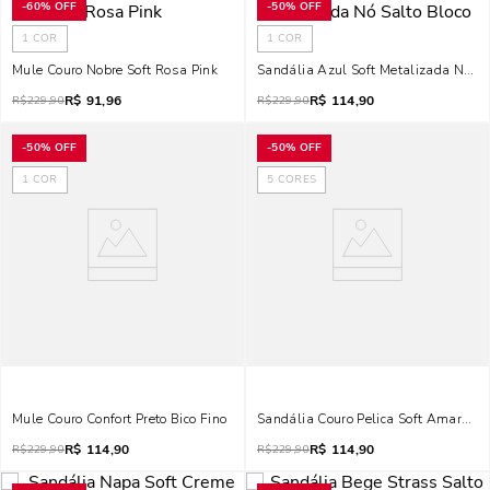
-
60%
OFF
-
50%
OFF
1
COR
1
COR
Mule Couro Nobre Soft Rosa Pink
Sandália Azul Soft Metalizada Nó Sa
R$
91,96
R$
114,90
R$
229,90
R$
229,90
-
50%
OFF
-
50%
OFF
1
COR
5
CORES
Mule Couro Confort Preto Bico Fino
Sandália Couro Pelica Soft Amarelo 
R$
114,90
R$
114,90
R$
229,90
R$
229,90