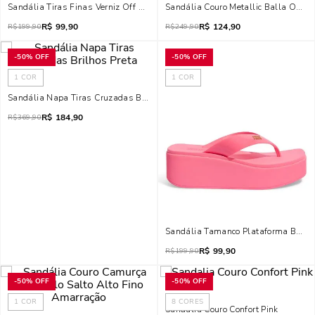
Sandália Tiras Finas Verniz Off White Salto Bloco Palha
Sandália Couro Metallic Balla Ouro
R$
99,90
R$
124,90
R$
199,90
R$
249,90
-
50%
OFF
-
50%
OFF
1
COR
1
COR
Sandália Napa Tiras Cruzadas Brilhos Preta
R$
184,90
R$
369,90
Sandália Tamanco Plataforma Borra
R$
99,90
R$
199,90
-
50%
OFF
-
50%
OFF
1
COR
8
CORES
Sandalia Couro Confort Pink