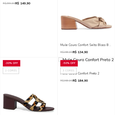
R$
149,90
R$
299,90
Mule Couro Confort Salto Bloco Bege 
R$
134,90
R$
269,90
-
30%
OFF
-
50%
OFF
2
CORES
3
CORES
Mule Couro Confort Preto 2
R$
184,90
R$
369,90