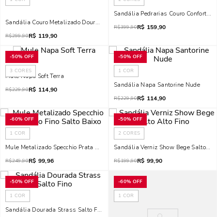
Sandália Pedrarias Couro Confort Pre
Sandália Couro Metalizado Dourada Brilho Salto Bloco Baixo
R$
159,90
R$
399,90
R$
119,90
R$
299,90
-
50%
OFF
-
50%
OFF
3
CORES
1
COR
Mule Napa Soft Terra
Sandália Napa Santorine Nude
R$
114,90
R$
229,90
R$
114,90
R$
229,90
-
60%
OFF
-
50%
OFF
1
COR
2
CORES
Mule Metalizado Specchio Prata Bico Fino Salto Baixo
Sandália Verniz Show Bege Salto Alt
R$
99,96
R$
99,90
R$
249,90
R$
199,90
-
50%
OFF
-
60%
OFF
1
COR
1
COR
Sandália Dourada Strass Salto Fino