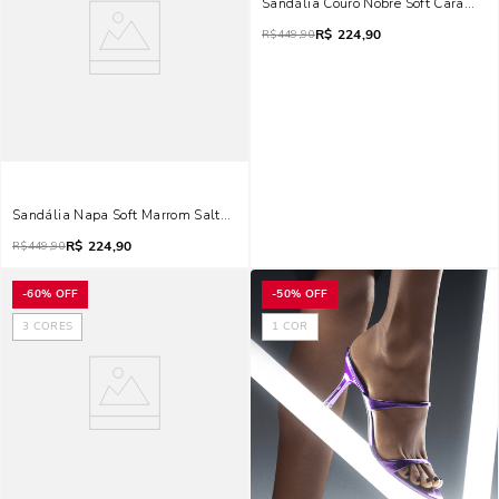
Sandália Couro Nobre Soft Caramelo 
R$
224,90
R$
449,90
Sandália Napa Soft Marrom Salto Agulha Amarração
R$
224,90
R$
449,90
-
60%
OFF
-
50%
OFF
3
CORES
1
COR