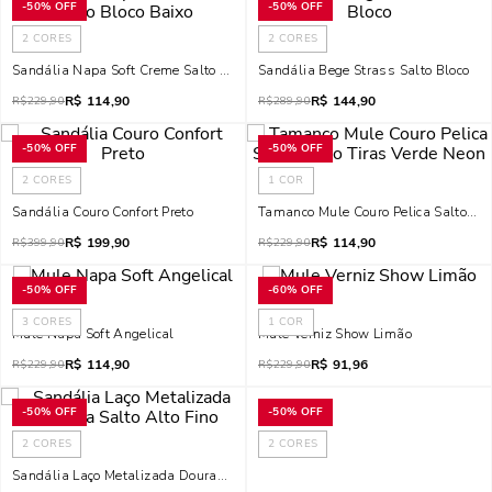
-
50%
OFF
-
50%
OFF
2
CORES
2
CORES
Sandália Napa Soft Creme Salto Bloco Baixo
Sandália Bege Strass Salto Bloco
R$
114,90
R$
144,90
R$
229,90
R$
289,90
-
50%
OFF
-
50%
OFF
2
CORES
1
COR
Sandália Couro Confort Preto
Tamanco Mule Couro Pelica Salto Bai
R$
199,90
R$
114,90
R$
399,90
R$
229,90
-
50%
OFF
-
60%
OFF
3
CORES
1
COR
Mule Napa Soft Angelical
Mule Verniz Show Limão
R$
114,90
R$
91,96
R$
229,90
R$
229,90
-
50%
OFF
-
50%
OFF
2
CORES
2
CORES
Sandália Laço Metalizada Dourada Salto Alto Fino