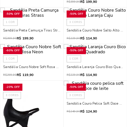
R$
199,90
R$
399,90
-
50%
OFF
-
50%
OFF
1
COR
3
CORES
Sandália Preta Camurça Tiras Strass
Sandália Couro Nobre Salto Alto Lar
R$
199,90
R$
114,90
R$
399,90
R$
229,90
-
60%
OFF
-
50%
OFF
1
COR
1
COR
Sandália Couro Nobre Soft Rosa Neon
Sandália Laranja Couro Bico Quadra
R$
119,90
R$
114,90
R$
299,90
R$
229,90
-
20%
OFF
-
50%
OFF
3
CORES
3
CORES
Sandália Couro Pelica Soft Doce De L
R$
124,90
R$
249,90