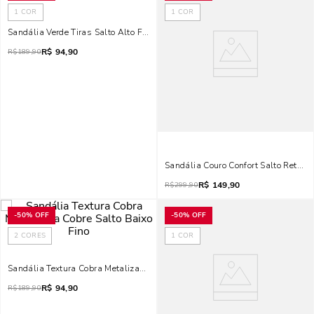
1
COR
1
COR
Sandália Verde Tiras Salto Alto Fino
R$
94,90
R$
189,90
Sandália Couro Confort Salto Reto B
R$
149,90
R$
299,90
-
50%
OFF
-
50%
OFF
2
CORES
1
COR
Sandália Textura Cobra Metalizada Cobre Salto Baixo Fino
R$
94,90
R$
189,90