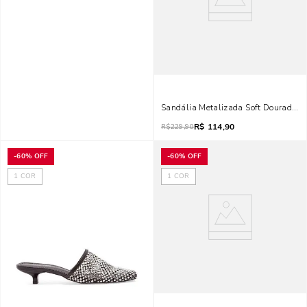
Sandália Metalizada Soft Dourada T
R$
114,90
R$
229,90
-
60%
OFF
-
60%
OFF
1
COR
1
COR