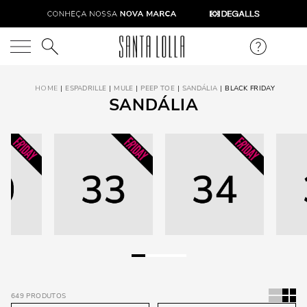
O que você está procurando?
ESPADRILLE
MULE
PEEP TOE
SANDÁLIA
BLACK FRIDAY
SANDÁLIA
649
PRODUTOS