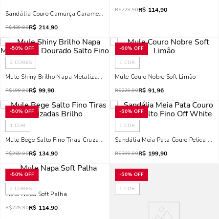
R$
114,90
R$
229,90
Sandália Couro Camurça Caramelo Salto Alto Fino Amarração
R$
214,90
R$
429,90
-
50%
OFF
-
60%
OFF
2
CORES
1
COR
Mule Shiny Brilho Napa Metalizado Dourado Salto Fino
Mule Couro Nobre Soft Limão
R$
99,90
R$
91,96
R$
199,90
R$
229,90
-
50%
OFF
-
50%
OFF
1
COR
1
COR
Mule Bege Salto Fino Tiras Cruzadas Brilho
Sandália Meia Pata Couro Pelica Sal
R$
134,90
R$
199,90
R$
269,90
R$
399,90
-
50%
OFF
-
50%
OFF
2
CORES
1
COR
Mule Napa Soft Palha
R$
114,90
R$
229,90