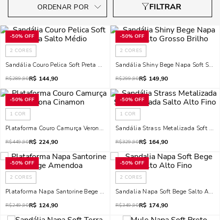
-
50%
OFF
-
50%
OFF
2
CORES
2
CORES
Sandália Couro Pelica Soft Preta Salto Médio
Sandália Shiny Bege Napa Soft Salto
R$
144,90
R$
149,90
R$
289,90
R$
299,90
-
50%
OFF
-
50%
OFF
1
COR
1
COR
Plataforma Couro Camurça Verona Cinamon
Sandália Strass Metalizada Soft Dou
R$
224,90
R$
164,90
R$
449,90
R$
329,90
-
50%
OFF
-
50%
OFF
2
CORES
2
CORES
Plataforma Napa Santorine Bege Amendoa
Sandalia Napa Soft Bege Salto Alto 
R$
124,90
R$
174,90
R$
249,90
R$
349,90