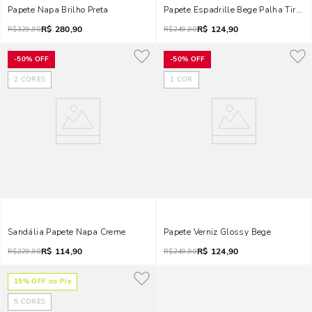
Papete Napa Brilho Preta
Papete Espadrille Bege Palha Tiras 
R$
280,90
R$
124,90
R$
329,90
R$
249,90
-
50%
OFF
-
50%
OFF
2
CORES
1
COR
Sandália Papete Napa Creme
Papete Verniz Glossy Bege
R$
114,90
R$
124,90
R$
229,90
R$
249,90
15
% OFF no Pix
5
CORES