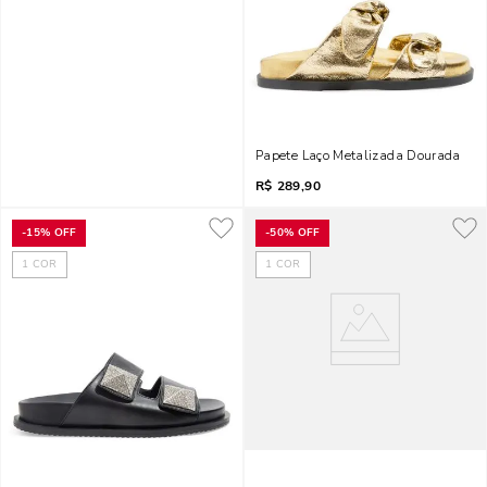
Papete Laço Metalizada Dourada
R$
289,90
-
15%
OFF
-
50%
OFF
1
COR
1
COR