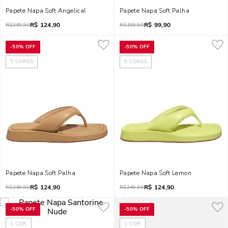
Papete Napa Soft Angelical
Papete Napa Soft Palha
R$
124,90
R$
99,90
R$
249,90
R$
199,90
-
50%
OFF
-
50%
OFF
5
CORES
5
CORES
Papete Napa Soft Palha
Papete Napa Soft Lemon
R$
124,90
R$
124,90
R$
249,90
R$
249,90
-
50%
OFF
-
50%
OFF
1
COR
1
COR