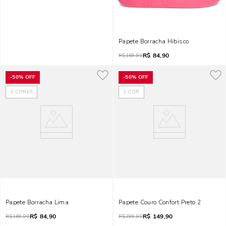
Papete Borracha Hibisco
R$
84,90
R$
169,90
-
50%
OFF
-
50%
OFF
3
CORES
1
COR
Papete Borracha Lima
Papete Couro Confort Preto 2
R$
84,90
R$
149,90
R$
169,90
R$
299,90