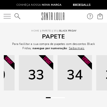
O que você está procurando?
PAPETE
35
BLACK FRIDAY
PAPETE
Para facilitar a sua compra de papetes com descontos Black
Friday,
navegue por numeração
:
Saiba mais