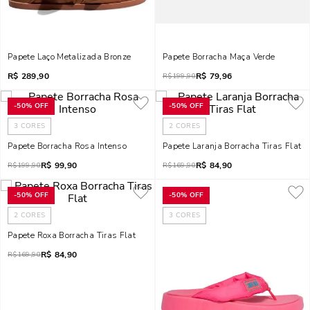
Papete Laço Metalizada Bronze
Papete Borracha Maça Verde
R$
289,90
R$
79,96
R$
199,90
-
50%
OFF
-
50%
OFF
3
CORES
2
CORES
Papete Borracha Rosa Intenso
Papete Laranja Borracha Tiras Flat
R$
99,90
R$
84,90
R$
199,90
R$
169,90
-
50%
OFF
-
50%
OFF
2
CORES
3
CORES
Papete Roxa Borracha Tiras Flat
R$
84,90
R$
169,90