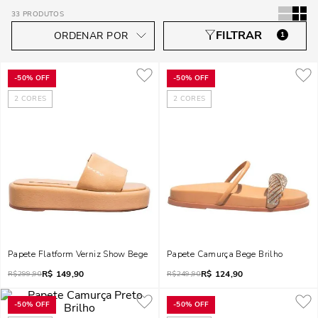
33
PRODUTOS
1
-
50%
OFF
-
50%
OFF
2
CORES
2
CORES
Papete Flatform Verniz Show Bege
Papete Camurça Bege Brilho
R$
149,90
R$
124,90
R$
299,90
R$
249,90
-
50%
OFF
-
50%
OFF