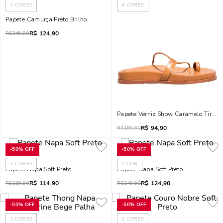
2
CORES
4
CORES
Papete Camurça Preto Brilho
R$
124,90
R$
249,90
Papete Verniz Show Car
R$
94,90
R$
189,90
-
50%
OFF
-
50%
OFF
3
CORES
1
COR
Papete Napa Soft Preto
Papete Napa Soft Preto
R$
114,90
R$
124,90
R$
229,90
R$
249,90
-
50%
OFF
-
50%
OFF
3
CORES
3
CORES