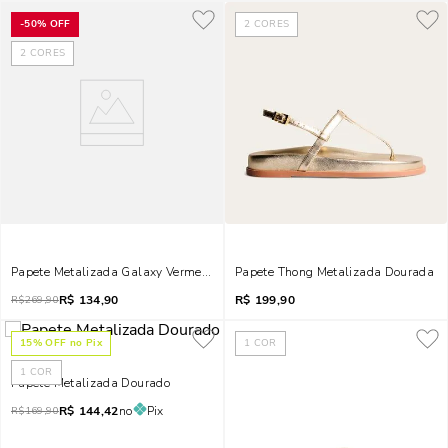
-
50%
OFF
2
CORES
2
CORES
Papete Metalizada Galaxy Vermelho Marsala
Papete Thong Metalizada Dourada
R$
134,90
R$
199,90
R$
269,90
15
% OFF no Pix
1
COR
1
COR
Papete Metalizada Dourado
R$
144,42
no
Pix
R$
169,90