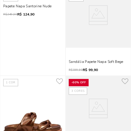
Papete Napa Santorine Nude
R$
124,90
R$
249,90
Sandália Papete Napa Soft Bege
R$
99,90
R$
199,90
1
COR
-
60%
OFF
3
CORES