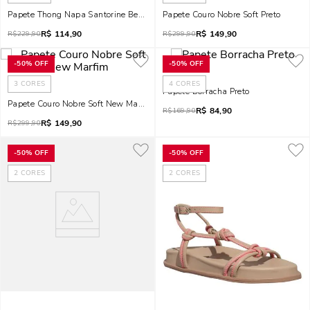
Papete Thong Napa Santorine Bege Palha
Papete Couro Nobre Soft Preto
R$
114,90
R$
149,90
R$
229,90
R$
299,90
-
50%
OFF
-
50%
OFF
3
CORES
4
CORES
Papete Borracha Preto
Papete Couro Nobre Soft New Marfim
R$
84,90
R$
169,90
R$
149,90
R$
299,90
-
50%
OFF
-
50%
OFF
2
CORES
2
CORES