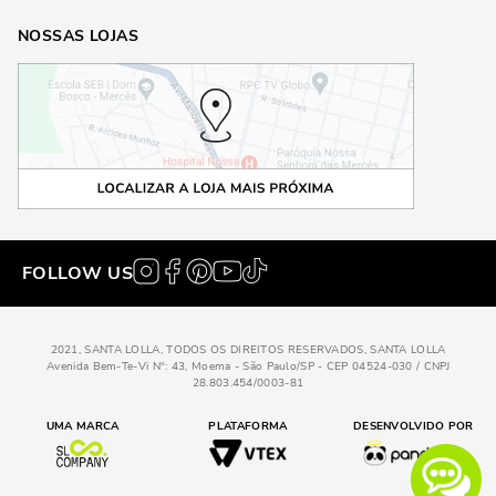
NOSSAS LOJAS
FOLLOW US
2021, SANTA LOLLA, TODOS OS DIREITOS RESERVADOS, SANTA LOLLA
Avenida Bem-Te-Vi N°: 43, Moema - São Paulo/SP - CEP 04524-030 / CNPJ
28.803.454/0003-81
UMA MARCA
PLATAFORMA
DESENVOLVIDO POR