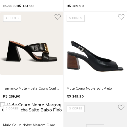
R$
134,90
R$
289,90
R$
269,90
4
CORES
5
CORES
Tamanco Mule Fivela Couro Confort Bico Quadrado Salto Grosso Preto
Mule Couro Nobre Soft Preto
R$
289,90
R$
249,90
6
CORES
3
CORES
Mule Couro Nobre Marrom Claro Mocha Salto Baixo Fino