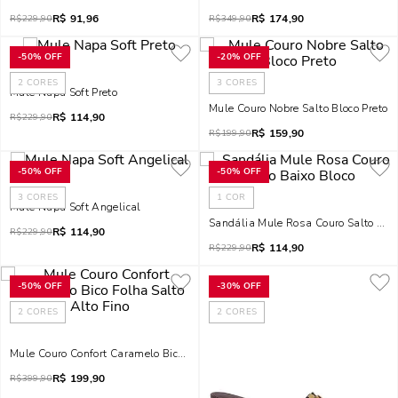
R$
91,96
R$
174,90
R$
229,90
R$
349,90
-
50%
OFF
-
20%
OFF
2
CORES
3
CORES
Mule Napa Soft Preto
Mule Couro Nobre Salto Bloco Preto
R$
114,90
R$
229,90
R$
159,90
R$
199,90
-
50%
OFF
-
50%
OFF
3
CORES
1
COR
Mule Napa Soft Angelical
Sandália Mule Rosa Couro Salto Baix
R$
114,90
R$
229,90
R$
114,90
R$
229,90
-
50%
OFF
-
30%
OFF
2
CORES
2
CORES
Mule Couro Confort Caramelo Bico Folha Salto Alto Fino
R$
199,90
R$
399,90