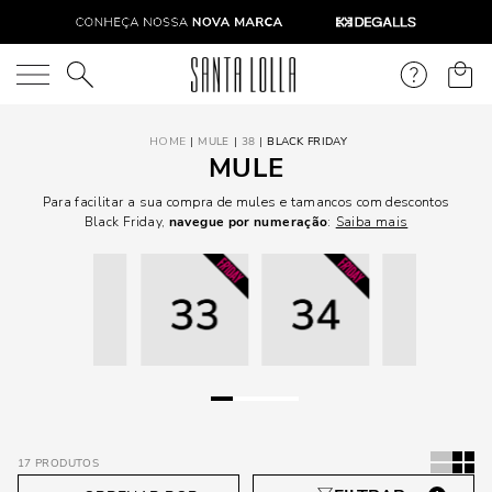
O que você está procurando?
MULE
38
BLACK FRIDAY
MULE
Para facilitar a sua compra de mules e tamancos com descontos
Black Friday,
navegue por numeração
:
Saiba mais
17
PRODUTOS