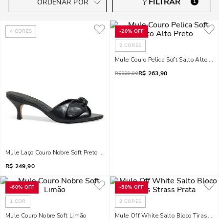
1
4
CORES
-
20%
OFF
2
CORES
Mule Couro Pelica Soft Salto Alto Pre
R$
263,90
R$
329,90
Mule Laço Couro Nobre Soft Preto Salto Baixo Fino
R$
249,90
-
60%
OFF
-
50%
OFF
1
COR
2
CORES
Mule Couro Nobre Soft Limão
Mule Off White Salto Bloco Tiras Str