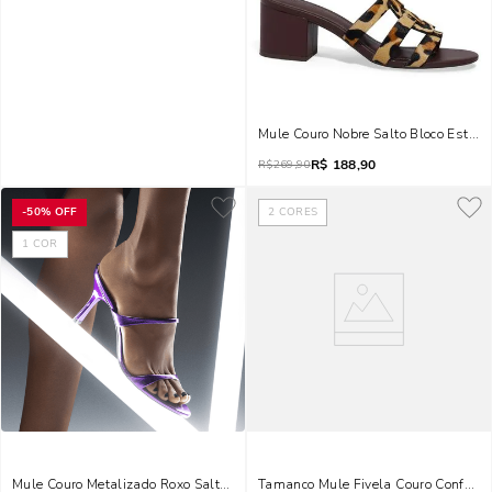
Mule Couro Nobre Salto Bloco Estam
R$
188,90
R$
269,90
-
50%
OFF
2
CORES
1
COR
Mule Couro Metalizado Roxo Salto Fino
Tamanco Mule Fivela Couro Confort 