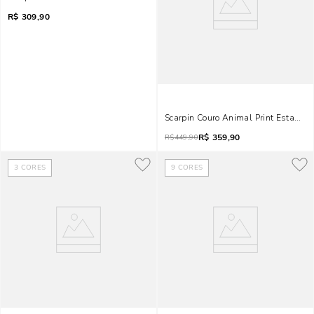
R$
309,90
Scarpin Couro Animal Print Estampa 
R$
359,90
R$
449,90
3
CORES
9
CORES