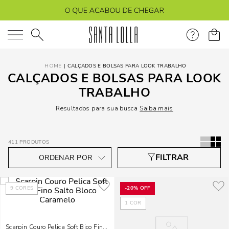
O que você está procurando?
CALÇADOS E BOLSAS PARA LOOK TRABALHO
CALÇADOS E BOLSAS PARA LOOK
TRABALHO
Resultados para sua busca
Saiba mais
411
PRODUTOS
9
CORES
-
20%
OFF
1
COR
Scarpin Couro Pelica Soft Bico Fino Salto Bloco Caramelo