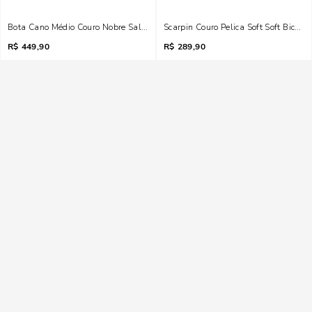
Bota Cano Médio Couro Nobre Salto Bloco Preta
Scarpin Couro Pelic
R$
449,90
R$
289,90