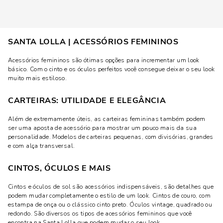
SANTA LOLLA | ACESSÓRIOS FEMININOS
Acessórios femininos são ótimas opções para incrementar um look
básico. Com o cinto e os óculos perfeitos você consegue deixar o seu look
muito mais estiloso.
CARTEIRAS: UTILIDADE E ELEGÂNCIA
Além de extremamente úteis, as carteiras femininas também podem
ser uma aposta de acessório para mostrar um pouco mais da sua
personalidade. Modelos de carteiras pequenas, com divisórias, grandes
e com alça transversal.
CINTOS, ÓCULOS E MAIS
Cintos e óculos de sol são acessórios indispensáveis, são detalhes que
podem mudar completamente o estilo de um look. Cintos de couro, com
estampa de onça ou o clássico cinto preto. Óculos vintage, quadrado ou
redondo. São diversos os tipos de acessórios femininos que você
encontra na Santa Lolla que podem mudar o seu look.