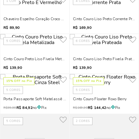
1
COR
4
CORES
Chaveiro Espelho Coração Croco Preto E Vermelho
Cinto Couro Liso Preto Corrente Prata
R$
89,90
R$
169,90
5
CORES
6
CORES
Cinto Couro Preto Liso Fivela Metalizada
Cinto Couro Liso Preto Fivela Pratead
R$
139,90
R$
139,90
15
% OFF no Pix
15
% OFF no Pix
5
CORES
5
CORES
Porta Passaporte Soft Matelassê Cinza Steel
Cinto Couro Floater Roxo Berry
R$
84,92
no
Pix
R$
144,42
no
Pix
R$
99,90
R$
169,90
5
CORES
2
CORES