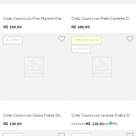
Cinto Couro Liso Fino Marrom Dark Metais
Cinto Couro Liso Preto Corrente Dour
R$
159,90
R$
169,90
6
CORES
15
% OFF no Pix
6
CORES
Cinto Couro Liso Cocoa Fivela Dourada
Cinto Couro Liso Laranja Fivela Dou
R$
139,90
R$
118,92
no
Pix
R$
139,90