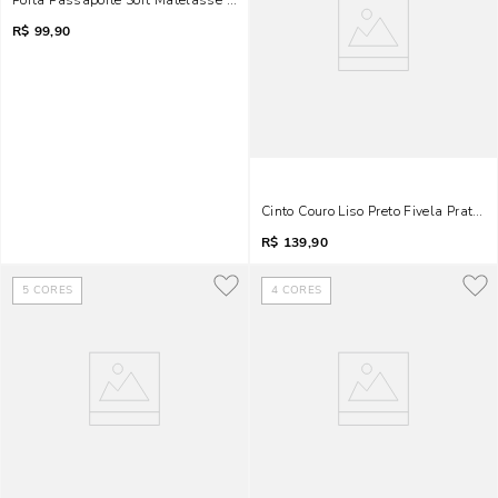
Porta Passaporte Soft Matelassê Marrom Safari
R$
99,90
Cinto Couro Liso Preto Fivela Pratead
R$
139,90
5
CORES
4
CORES