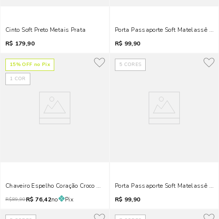
Cinto Soft Preto Metais Prata
Porta Passaporte Soft Matelassê Pre
R$
179,90
R$
99,90
15
% OFF no Pix
5
CORES
1
COR
Chaveiro Espelho Coração Croco Vermelho Blood
Porta Passaporte Soft Matelassê Rox
R$
76,42
no
Pix
R$
99,90
R$
89,90