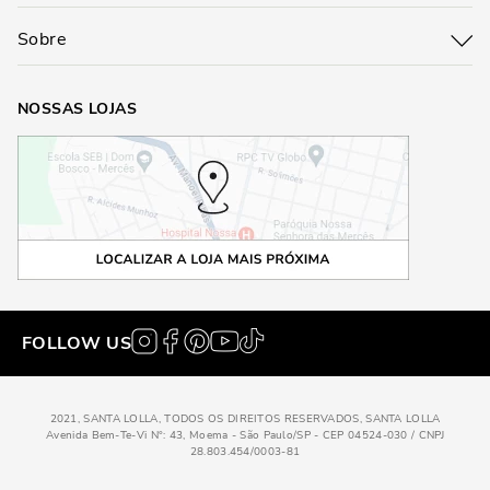
Sobre
NOSSAS LOJAS
FOLLOW US
2021, SANTA LOLLA, TODOS OS DIREITOS RESERVADOS, SANTA LOLLA
Avenida Bem-Te-Vi N°: 43, Moema - São Paulo/SP - CEP 04524-030 / CNPJ
28.803.454/0003-81