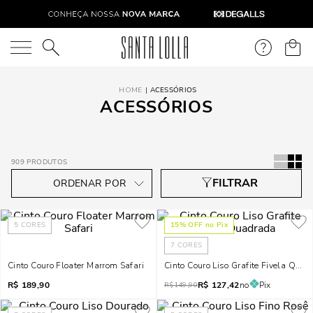
O que você está procurando?
ACESSÓRIOS
ACESSÓRIOS
909
PRODUTOS
5
CORES
15
% OFF no Pix
7
CORES
Cinto Couro Floater Marrom Safari
Cinto Couro Liso Grafite Fivela Quad
R$
189,90
R$
127,42
no
Pix
R$
149,90