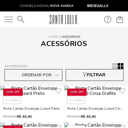
O que você está procurando?
ACESSÓRIOS
ACESSÓRIOS
915
PRODUTOS
-
30%
OFF
-
30%
OFF
5
CORES
5
CORES
Porta Cartão Envelope Lizard Preto
Porta Cartão Envelope Lizard Cinza G
R$
83,90
R$
83,90
R$
119,90
R$
119,90