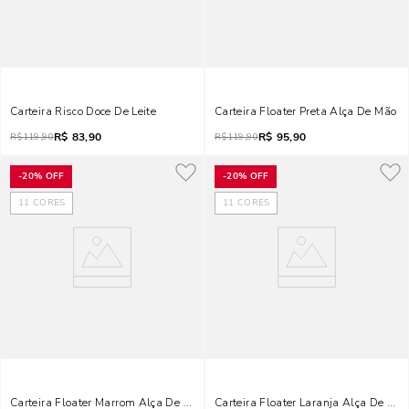
Carteira Risco Doce De Leite
Carteira Floater Preta Alça De Mão
R$
83,90
R$
95,90
R$
119,90
R$
119,90
-
20%
OFF
-
20%
OFF
11
CORES
11
CORES
Carteira Floater Marrom Alça De Mão
Carteira Floater Laranja Alça De Mão