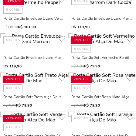
-
15%
OFF
5
CORES
5
CORES
Porta Cartão Envelope Lizard Vermelho Pepper
Porta Cartão Envelope Lizard Marro
R$
101,90
R$
119,90
R$
119,90
5
CORES
-
20%
OFF
6
CORES
Porta Cartão Envelope Lizard Marrom
Porta Cartão Soft Vermelho Bordô Al
R$
119,90
R$
79,90
R$
99,90
-
20%
OFF
-
20%
OFF
6
CORES
6
CORES
Porta Cartão Soft Preto Alça De Mão
Porta Cartão Soft Rosa Mate Alça D
R$
79,90
R$
79,90
R$
99,90
R$
99,90
-
15%
OFF
6
CORES
6
CORES