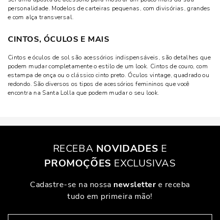
personalidade. Modelos de carteiras pequenas, com divisórias, grandes
e com alça transversal.
CINTOS, ÓCULOS E MAIS
Cintos e óculos de sol são acessórios indispensáveis, são detalhes que
podem mudar completamente o estilo de um look. Cintos de couro, com
estampa de onça ou o clássico cinto preto. Óculos vintage, quadrado ou
redondo. São diversos os tipos de acessórios femininos que você
encontra na Santa Lolla que podem mudar o seu look.
RECEBA
NOVIDADES
E
PROMOÇÕES
EXCLUSIVAS
Cadastre-se na nossa
newsletter
e receba
tudo em primeira mão!