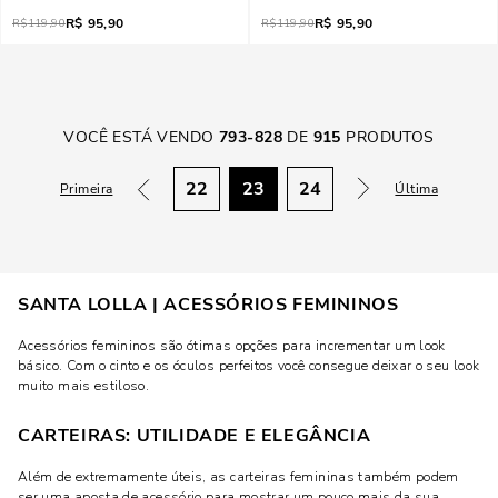
R$
95,90
R$
95,90
R$
119,90
R$
119,90
VOCÊ ESTÁ VENDO
793
-
828
DE
915
PRODUTOS
22
23
24
Primeira
Última
SANTA LOLLA | ACESSÓRIOS FEMININOS
Acessórios femininos são ótimas opções para incrementar um look
básico. Com o cinto e os óculos perfeitos você consegue deixar o seu look
muito mais estiloso.
CARTEIRAS: UTILIDADE E ELEGÂNCIA
Além de extremamente úteis, as carteiras femininas também podem
ser uma aposta de acessório para mostrar um pouco mais da sua