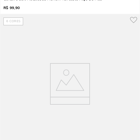
R$
99,90
6
CORES