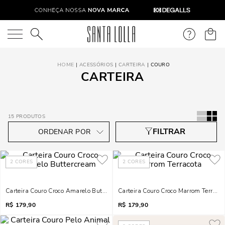
O que você está procurando?
ACESSÓRIOS
CARTEIRA
COURO
CARTEIRA
15
PRODUTOS
2
CORES
2
CORES
Carteira Couro Croco Amarelo Buttercream
Carteira Couro Croco Marrom Terraco
R$
179,90
R$
179,90