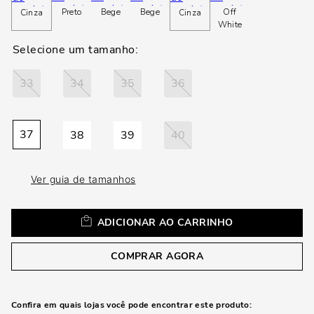
loca
Preto
Bege
Bege
Off
Cinza
Cinza
a
White
33
34
35
36
37
38
39
40
Ver guia de tamanhos
ADICIONAR AO CARRINHO
COMPRAR AGORA
Confira em quais lojas você pode encontrar este produto: