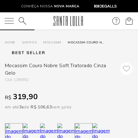
DISPON
EM
O que você está procurando?
e
SAPATOS
MOCASSIM
MOCASSIM COURO NOBRE SOFT TRATORADO CINZA GELO
e
Mocassim Couro Nobre Soft Tratorado Cinza
p
Gelo
:
1296892
Selecione
319,90
R$
seu
estado:
em até
3
R$
106
,
63
sem juros
O
Usar