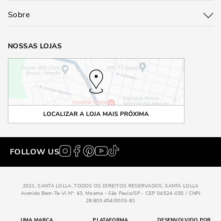
Sobre
NOSSAS LOJAS
FOLLOW US
2021, SANTA LOLLA, TODOS OS DIREITOS RESERVADOS, SANTA LOLLA
Avenida Bem-Te-Vi N°: 43, Moema - São Paulo/SP - CEP 04524-030 / CNPJ
28.803.454/0003-81
UMA MARCA
PLATAFORMA
DESENVOLVIDO POR