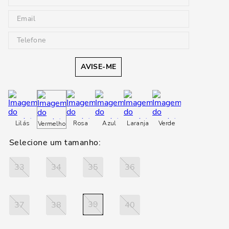
AVISE-ME
Lilás
Rosa
Azul
Laranja
Verde
Vermelho
33
34
35
36
39
37
38
40