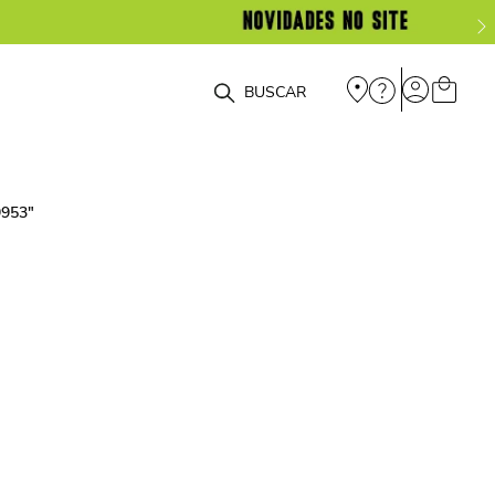
O que você está procurando?
9953
"