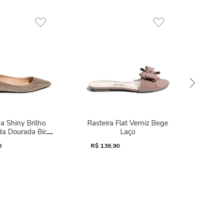
a Shiny Brilho
Rasteira Flat Verniz Bege
da Dourada Bico
Laço
Fino
0
R$
139,90