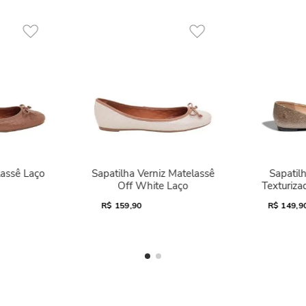
lassê Laço
Sapatilha Verniz Matelassê
Sapatilh
Off White Laço
Texturiza
R$
159,90
R$
149,9