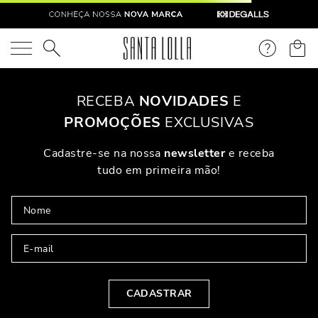
O que você está procurando?
OOPS!
Não Encontramos Nenhum Resultado Para "
sapatilha-
borracha-flocada-navy-9242
"
O Que Eu Faço?
Verifique Os Termos Utilizados
Tente Utilizar Uma Palavra Única
Utilize Termos Genéricos Na Busca
Procure Utilizar Sinônimos Ao Termo Desejado
PARA VOCÊ