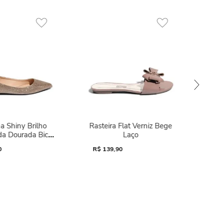
a Shiny Brilho
Rasteira Flat Verniz Bege
da Dourada Bico
Laço
Fino
0
R$
139,90