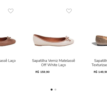
lassê Laço
Sapatilha Verniz Matelassê
Sapatilh
Off White Laço
Texturiza
R$
159,90
R$
149,9