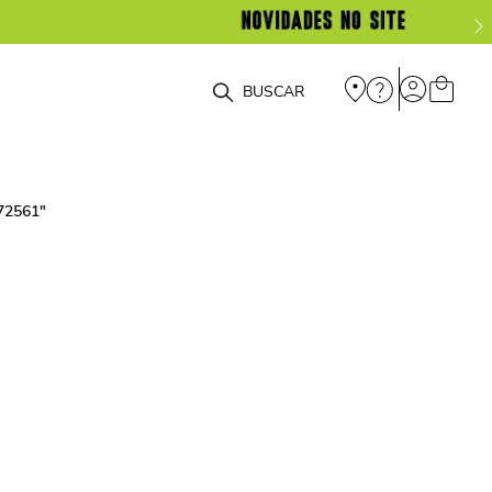
O que você está procurando?
272561
"