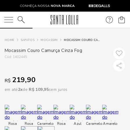
DISPON
EM
O que você está procurando?
e
SAPATOS
MOCASSIM
MOCASSIM COURO CAMURÇA CINZA FOG
Mocassim Couro Camurça Cinza Fog
e
:
1402445
p
219,90
R$
Selecione
em até
2
R$
109
,
95
sem juros
seu
estado:
O
Rosa
Rosa
Caramelo
Rosa
Azul
Caramelo
Amarelo
Usar