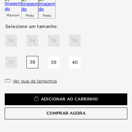
loca
a
Marrom
Preto
Preto
33
34
35
36
38
37
39
40
Ver guia de tamanhos
ADICIONAR AO CARRINHO
COMPRAR AGORA