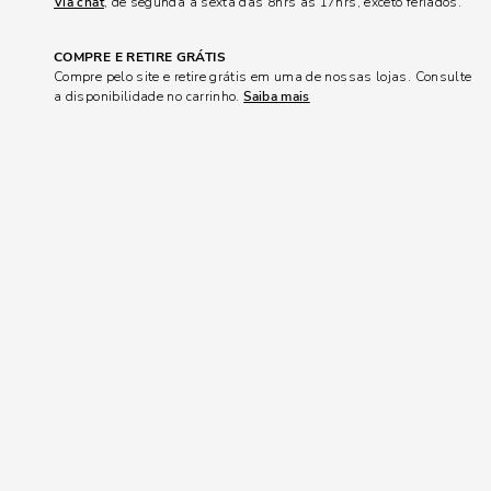
Via chat
, de segunda a sexta das 8hrs às 17hrs, exceto feriados.
COMPRE E RETIRE GRÁTIS
Compre pelo site e retire grátis em uma de nossas lojas. Consulte
a disponibilidade no carrinho.
Saiba mais