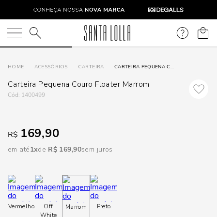
DISPON
EM
O que você está procurando?
e
ACESSÓRIOS
CARTEIRA
CARTEIRA PEQUENA COURO FLOATER MARROM
Carteira Pequena Couro Floater Marrom
e
:
1400499
p
169,90
R$
Selecione
em até
1
R$
169
,
90
sem juros
seu
estado:
O
Vermelho
Off
Preto
Marrom
Usar
White