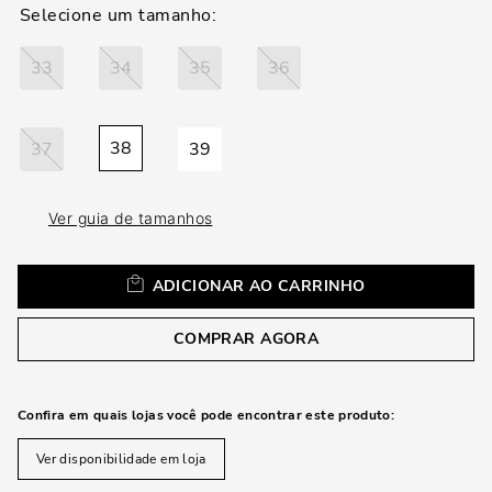
loca
a
33
34
35
36
38
37
39
Ver guia de tamanhos
ADICIONAR AO CARRINHO
COMPRAR AGORA
Confira em quais lojas você pode encontrar este produto:
Ver disponibilidade em loja