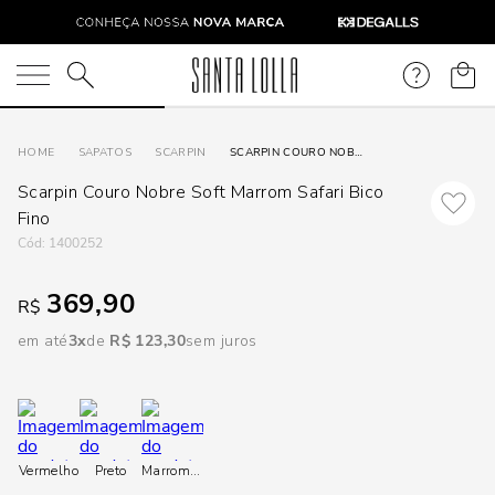
DISPON
EM
O que você está procurando?
e
SAPATOS
SCARPIN
SCARPIN COURO NOBRE SOFT MARROM SAFARI BICO FINO
Scarpin Couro Nobre Soft Marrom Safari Bico
e
Fino
:
1400252
p
369,90
R$
Selecione
em até
3
R$
123
,
30
sem juros
seu
estado:
O
Vermelho
Preto
Marrom
Marrom
Usar