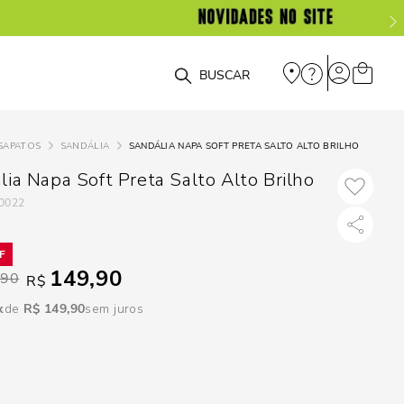
DISPON
EM
O que você está procurando?
e
SAPATOS
SANDÁLIA
SANDÁLIA NAPA SOFT PRETA SALTO ALTO BRILHO
e
lia Napa Soft Preta Salto Alto Brilho
0022
p
Selecione seu
149,90
,90
R$
estado:
R$
149
,
90
sem juros
O
Usar
loca