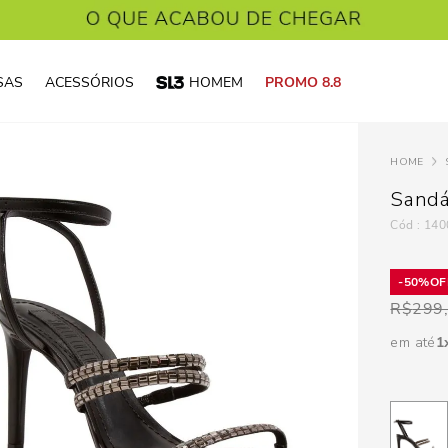
SAS
ACESSÓRIOS
HOMEM
PROMO 8.8
Sandá
:
140
50%
R$
299
em até
1