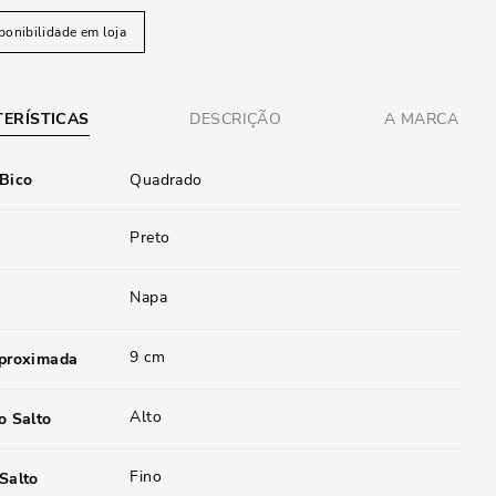
ponibilidade em loja
ERÍSTICAS
DESCRIÇÃO
A MARCA
 Bico
Quadrado
Preto
Napa
9 cm
aproximada
Alto
o Salto
Fino
Salto