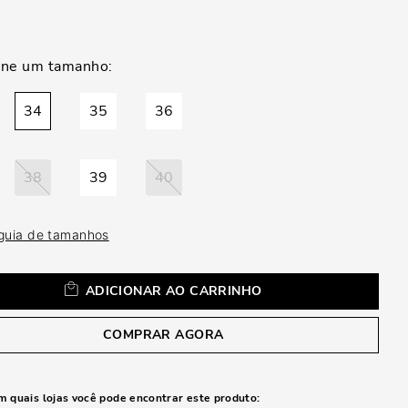
a
34
35
36
38
39
40
 guia de tamanhos
ADICIONAR AO CARRINHO
COMPRAR AGORA
m quais lojas você pode encontrar este produto: