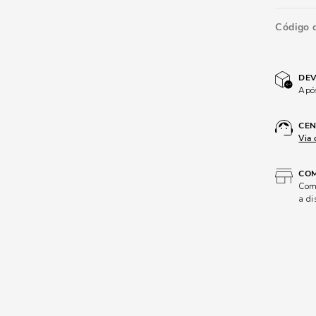
Código 
DEV
Após
CEN
Via 
COM
Comp
a di