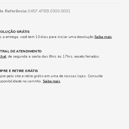
de Referência
045F.4FBB.0300.0001
OLUÇÃO GRÁTIS
 a entrega, você tem 10 dias para iniciar uma devolução
Saiba mais
TRAL DE ATENDIMENTO
chat
, de segunda a sexta das 8hrs às 17hrs, exceto feriados.
PRE E RETIRE GRÁTIS
re pelo site e retire grátis em uma de nossas lojas. Consulte
sponibilidade no carrinho.
Saiba mais