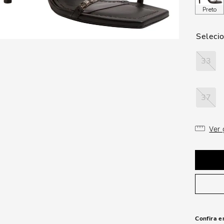
Preto
33
37
Ver
Confira e