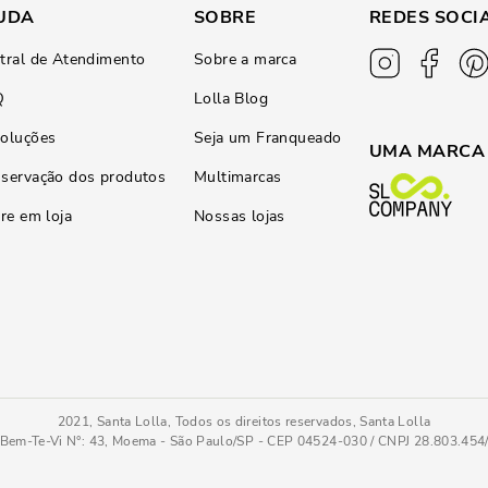
UDA
SOBRE
REDES SOCI
tral de Atendimento
Sobre a marca
Q
Lolla Blog
oluções
Seja um Franqueado
UMA MARCA
servação dos produtos
Multimarcas
ire em loja
Nossas lojas
2021, Santa Lolla, Todos os direitos reservados, Santa Lolla
Bem-Te-Vi N°: 43, Moema - São Paulo/SP - CEP 04524-030 / CNPJ 28.803.45
Alto Brilho
34
COMPRAR AGOR
Tamanho
: