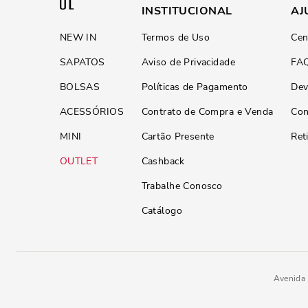
INSTITUCIONAL
AJ
NEW IN
Termos de Uso
Cen
SAPATOS
Aviso de Privacidade
FA
BOLSAS
Políticas de Pagamento
Dev
ACESSÓRIOS
Contrato de Compra e Venda
Con
MINI
Cartão Presente
Ret
OUTLET
Cashback
Trabalhe Conosco
Catálogo
Avenida 
Sandália Napa Soft Preta Salto 
R$
299
,
90