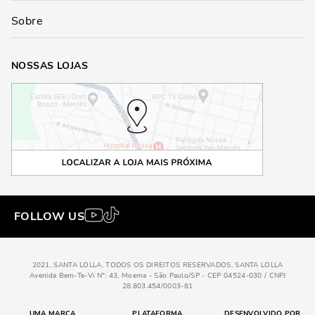
Sobre
NOSSAS LOJAS
FOLLOW US
2021, SANTA LOLLA, TODOS OS DIREITOS RESERVADOS, SANTA LOLLA
Avenida Bem-Te-Vi N°: 43, Moema - São Paulo/SP - CEP 04524-030 / CNPJ
28.803.454/0003-81
UMA MARCA
PLATAFORMA
DESENVOLVIDO POR