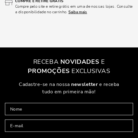
COMPRE E RETIRE GRÁTIS
Compre pelo site e retire grátis em uma de nossas lojas. Consulte
a disponibilidade no carrinho.
Saiba mais
RECEBA
NOVIDADES
E
PROMOÇÕES
EXCLUSIVAS
Cadastre-se na nossa
newsletter
e receba
tudo em primeira mão!