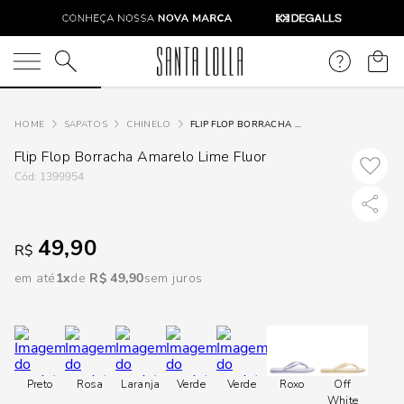
DISPON
EM
O que você está procurando?
e
SAPATOS
CHINELO
FLIP FLOP BORRACHA AMARELO LIME FLUOR
Flip Flop Borracha Amarelo Lime Fluor
e
:
1399954
p
49,90
R$
Selecione
em até
1
R$
49
,
90
sem juros
seu
estado:
O
Preto
Rosa
Laranja
Verde
Verde
Roxo
Off
Usar
White