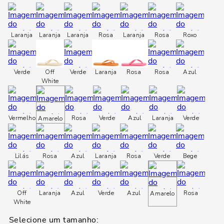
loca
a
Laranja
Laranja
Laranja
Rosa
Laranja
Rosa
Roxo
Verde
Off
Verde
Laranja
Rosa
Rosa
Azul
White
Vermelho
Rosa
Verde
Azul
Laranja
Verde
Amarelo
Lilás
Rosa
Azul
Laranja
Rosa
Verde
Bege
Off
Laranja
Azul
Verde
Azul
Rosa
Amarelo
White