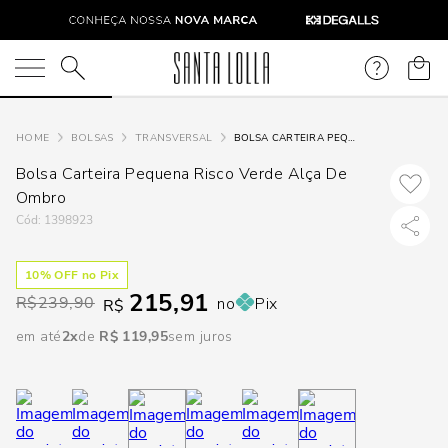
DISPON
EM
O que você está procurando?
e
BOLSAS
TRANSVERSAL
BOLSA CARTEIRA PEQUENA RISCO VERDE ALÇA DE OMBRO
Bolsa Carteira Pequena Risco Verde Alça De
e
Ombro
:
1398923
p
10
% OFF no Pix
215,91
Selecione
R$
239,90
no
Pix
R$
seu
em até
2
R$
119
,
95
sem juros
estado:
O
Usar