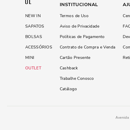
INSTITUCIONAL
AJ
NEW IN
Termos de Uso
Cen
SAPATOS
Aviso de Privacidade
FA
BOLSAS
Políticas de Pagamento
Dev
ACESSÓRIOS
Contrato de Compra e Venda
Con
MINI
Cartão Presente
Ret
OUTLET
Cashback
Trabalhe Conosco
Catálogo
Avenida 
Rasteira Amarração Strass Bril