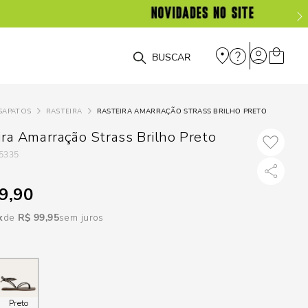
DISPON
EM
O que você está procurando?
e
SAPATOS
RASTEIRA
RASTEIRA AMARRAÇÃO STRASS BRILHO PRETO
e
ira Amarração Strass Brilho Preto
5335
p
9,90
Selecione seu
R$
99
,
95
sem juros
estado:
O
Usar
loca
Preto