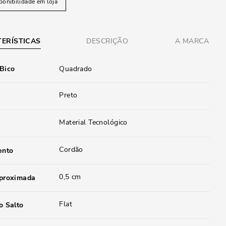
ponibilidade em loja
ERÍSTICAS
DESCRIÇÃO
A MARCA
 Bico
Quadrado
Preto
Material Tecnológico
Cordão
ento
0,5 cm
aproximada
Flat
o Salto