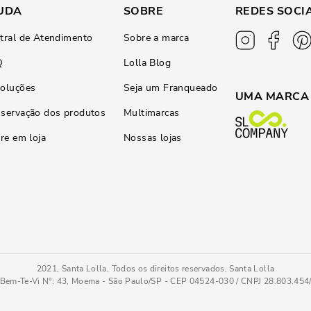
UDA
SOBRE
REDES SOCI
tral de Atendimento
Sobre a marca
Q
Lolla Blog
oluções
Seja um Franqueado
UMA MARCA
servação dos produtos
Multimarcas
ire em loja
Nossas lojas
2021, Santa Lolla, Todos os direitos reservados, Santa Lolla
Bem-Te-Vi N°: 43, Moema - São Paulo/SP - CEP 04524-030 / CNPJ 28.803.45
ho Preto
33
COMPRAR AGOR
Tamanho
: