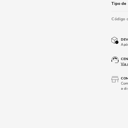
Tipo de 
Código 
DEV
Após
CEN
Via 
COM
Comp
a di