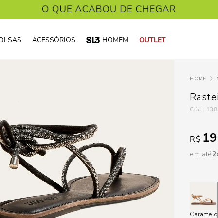
OLSAS
ACESSÓRIOS
HOMEM
OUTLET
Raste
:
138
19
R$
em até
2
Caramelo