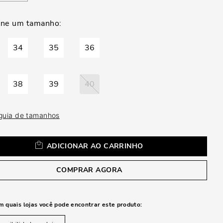
a
34
35
36
38
39
40
 guia de tamanhos
ADICIONAR AO CARRINHO
COMPRAR AGORA
m quais lojas você pode encontrar este produto: