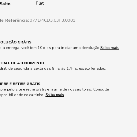
Flat
Salto
de Referência
077D.4CD3.03F3.0001
OLUÇÃO GRÁTIS
 a entrega, você tem 10 dias para iniciar uma devolução
Saiba mais
TRAL DE ATENDIMENTO
chat
, de segunda a sexta das 8hrs às 17hrs, exceto feriados.
PRE E RETIRE GRÁTIS
re pelo site e retire grátis em uma de nossas lojas. Consulte
sponibilidade no carrinho.
Saiba mais