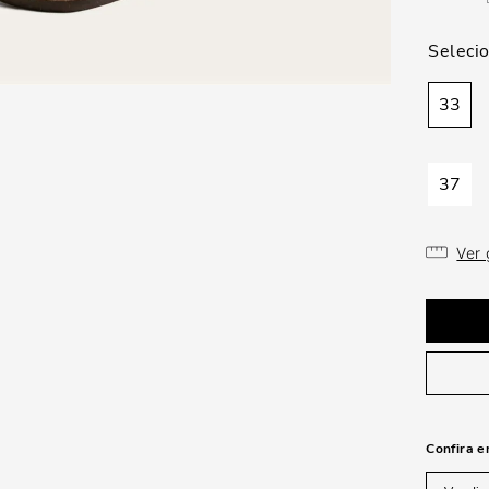
33
37
Ver
Confira e