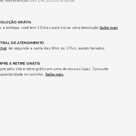
de Referência
0471.4C3D.037B.0054
OLUÇÃO GRÁTIS
 a entrega, você tem 10 dias para iniciar uma devolução
Saiba mais
TRAL DE ATENDIMENTO
chat
, de segunda a sexta das 8hrs às 17hrs, exceto feriados.
PRE E RETIRE GRÁTIS
re pelo site e retire grátis em uma de nossas lojas. Consulte
sponibilidade no carrinho.
Saiba mais