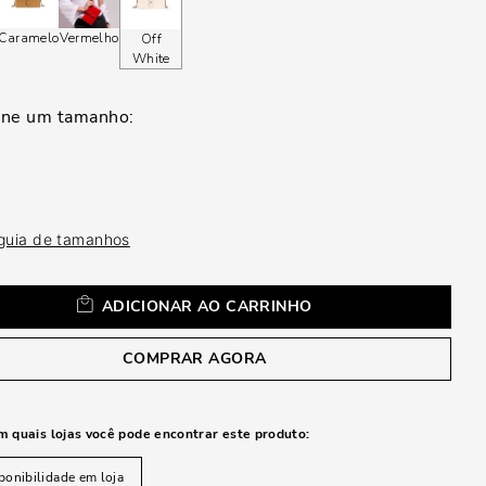
a
Caramelo
Vermelho
Off
White
 guia de tamanhos
ADICIONAR AO CARRINHO
COMPRAR AGORA
m quais lojas você pode encontrar este produto:
ponibilidade em loja