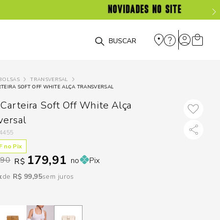
DISPON
EM
O que você está procurando?
e
BOLSAS
TRANSVERSAL
TEIRA SOFT OFF WHITE ALÇA TRANSVERSAL
e
Carteira Soft Off White Alça
p
versal
4455
Selecione seu
 no Pix
179,91
estado:
,90
no
Pix
R$
O
R$
99
,
95
sem juros
Usar
loca