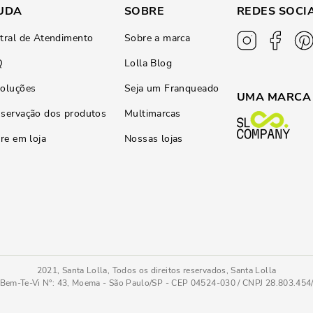
UDA
SOBRE
REDES SOCI
tral de Atendimento
Sobre a marca
Q
Lolla Blog
oluções
Seja um Franqueado
UMA MARCA
servação dos produtos
Multimarcas
ire em loja
Nossas lojas
2021, Santa Lolla, Todos os direitos reservados, Santa Lolla
Bem-Te-Vi N°: 43, Moema - São Paulo/SP - CEP 04524-030 / CNPJ 28.803.45
Bolsa Carteira Soft Off White Alça Transversal
PC
COMPRAR AGOR
Tamanho
: