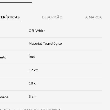
ERÍSTICAS
DESCRIÇÃO
A MARCA
Off White
Material Tecnológico
Íma
ento
12 cm
18 cm
3 cm
idade