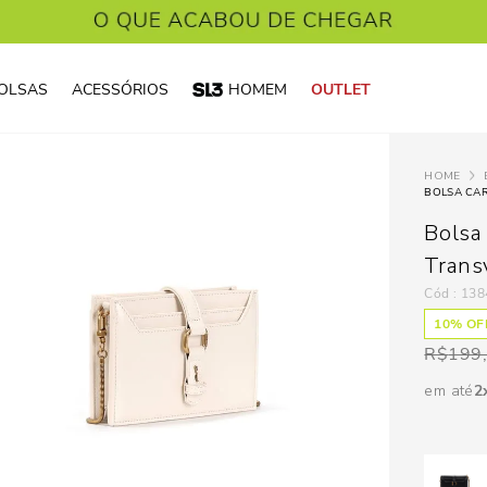
OLSAS
ACESSÓRIOS
HOMEM
OUTLET
BOLSA CAR
Bolsa 
Trans
:
138
10
% OFF
R$
199
em até
2