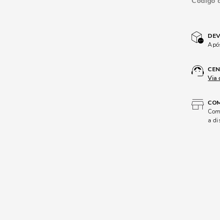
Código 
DEV
Após
CEN
Via 
COM
Comp
a di