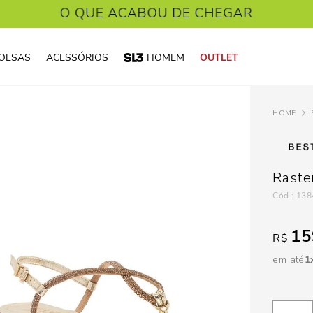
OLSAS
ACESSÓRIOS
HOMEM
OUTLET
Raste
:
138
15
R$
em até
1