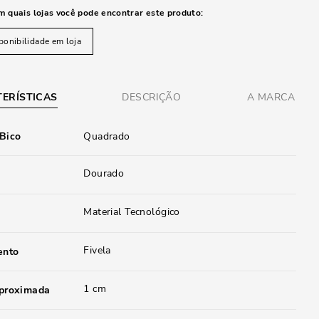
m quais lojas você pode encontrar este produto:
ponibilidade em loja
ERÍSTICAS
DESCRIÇÃO
A MARCA
 Bico
Quadrado
Dourado
Material Tecnológico
Fivela
ento
1 cm
aproximada