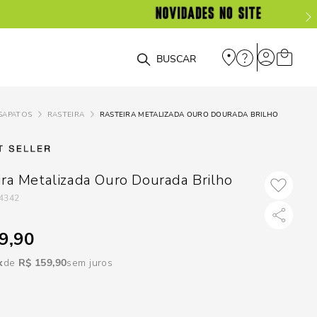
DISPON
EM
O que você está procurando?
e
SAPATOS
RASTEIRA
RASTEIRA METALIZADA OURO DOURADA BRILHO
e
p
ira Metalizada Ouro Dourada Brilho
4342
Selecione seu
estado:
9,90
O
R$
159
,
90
sem juros
Usar
loca