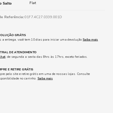
Flat
o Salto
de Referência
01F7.4C27.0339.001D
OLUÇÃO GRÁTIS
 a entrega, você tem 10 dias para iniciar uma devolução
Saiba mais
TRAL DE ATENDIMENTO
chat
, de segunda a sexta das 8hrs às 17hrs, exceto feriados.
PRE E RETIRE GRÁTIS
re pelo site e retire grátis em uma de nossas lojas. Consulte
sponibilidade no carrinho.
Saiba mais