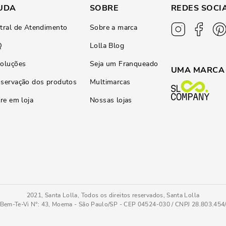
UDA
SOBRE
REDES SOCI
tral de Atendimento
Sobre a marca
Q
Lolla Blog
oluções
Seja um Franqueado
UMA MARCA
servação dos produtos
Multimarcas
ire em loja
Nossas lojas
2021, Santa Lolla, Todos os direitos reservados, Santa Lolla
Bem-Te-Vi N°: 43, Moema - São Paulo/SP - CEP 04524-030 / CNPJ 28.803.45
da Brilho
34
COMPRAR AGOR
Tamanho
: