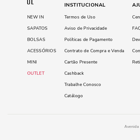
INSTITUCIONAL
AJ
NEW IN
Termos de Uso
Cen
SAPATOS
Aviso de Privacidade
FA
BOLSAS
Políticas de Pagamento
Dev
ACESSÓRIOS
Contrato de Compra e Venda
Con
MINI
Cartão Presente
Ret
OUTLET
Cashback
Trabalhe Conosco
Catálogo
Avenida 
Rasteira Metalizada Ouro Doura