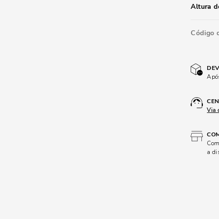
Altura d
Código 
DEV
Após
CEN
Via 
COM
Comp
a di