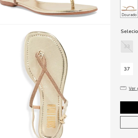
Dourado
33
37
Ver