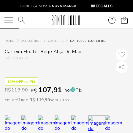
DISPON
EM
O que você está procurando?
e
ACESSÓRIOS
CARTEIRA
CARTEIRA FLOATER BEGE ALÇA DE MÃO
Carteira Floater Bege Alça De Mão
e
:
1384230
p
10
% OFF no Pix
107,91
Selecione
R$
119,90
no
Pix
R$
seu
em até
1
R$
119
,
90
sem juros
estado:
O
Usar